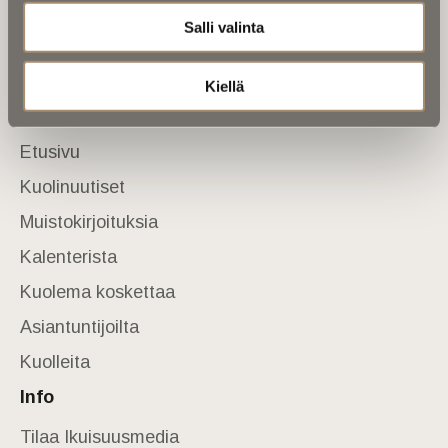
Salli valinta
Tietoa meistä
Anna palautetta
Yhteystiedot
Kiellä
Sivusto
Etusivu
Kuolinuutiset
Muistokirjoituksia
Kalenterista
Kuolema koskettaa
Asiantuntijoilta
Kuolleita
Info
Tilaa Ikuisuusmedia