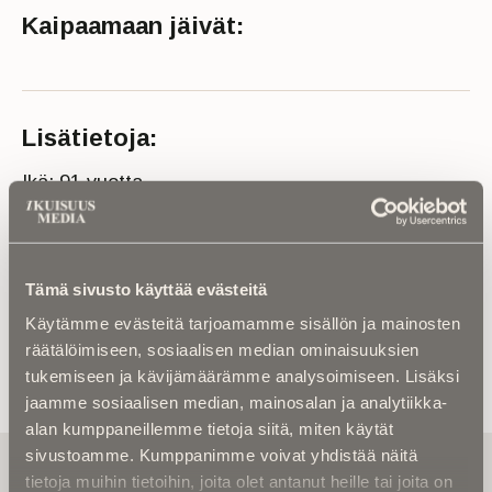
Kaipaamaan jäivät:
Lisätietoja:
Ikä: 91 vuotta
Kuolinaika: 2024
Lähde: Jyväskylän seurakunta ja Suur-Jyväskylän
lehti
Tämä sivusto käyttää evästeitä
Käytämme evästeitä tarjoamamme sisällön ja mainosten
räätälöimiseen, sosiaalisen median ominaisuuksien
tukemiseen ja kävijämäärämme analysoimiseen. Lisäksi
jaamme sosiaalisen median, mainosalan ja analytiikka-
alan kumppaneillemme tietoja siitä, miten käytät
sivustoamme. Kumppanimme voivat yhdistää näitä
Tilaa uutiskirje - Pääset heti parhaiden
tietoja muihin tietoihin, joita olet antanut heille tai joita on
artikkelien pariin!