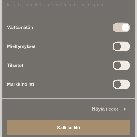
kerätty, kun olet käyttänyt heidän palvelujaan.
Kirjoita alle sähköpostiosoitteesi niin saat kaksi kertaa
kuukaudessa Ikuisuusmedian uutiskirjeen ja varmistat,
Suostumuksen
etteivät kiinnostavat artikkelit jää huomaamatta.
Välttämätön
valinta
Uutiskirje on maksuton eikä se velvoita mihinkään.
Kirjoita tähän sähköpostiosoite, johon haluat uutiskirjeen
Mieltymykset
tulevan:
Tilastot
Tilaa Uutiskirje
Markkinointi
Näytä tiedot
Ikuisuusmedia
Ikuisuusmedia on kuolinuutisointiin keskittynyt uusi ja
Salli kaikki
valtakunnallinen mediabrändi. Julkaisemme uusimmat
kuolinuutiset ja kuolintiedot.