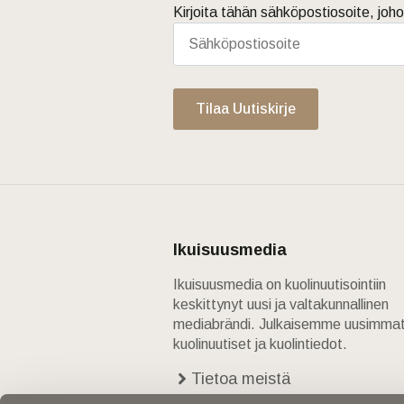
Kirjoita tähän sähköpostiosoite, joho
Tilaa Uutiskirje
Ikuisuusmedia
Ikuisuusmedia on kuolinuutisointiin
keskittynyt uusi ja valtakunnallinen
mediabrändi. Julkaisemme uusimma
kuolinuutiset ja kuolintiedot.
Tietoa meistä
Anna palautetta