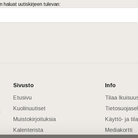
n haluat uutiskirjeen tulevan:
Sivusto
Info
Etusivu
Tilaa Ikuisu
Kuolinuutiset
Tietosuojase
t
Muistokirjoituksia
Käyttö- ja ti
Kalenterista
Mediakortti