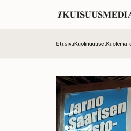
Etusivu
Kuolinuutiset
Kuolema k