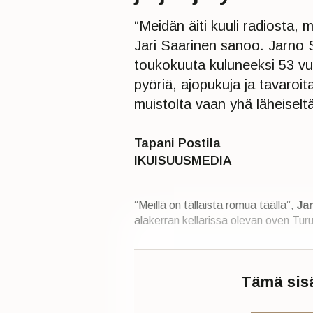
“Meidän äiti kuuli radiosta, mi
Jari Saarinen sanoo. Jarno 
toukokuuta kuluneeksi 53 vu
pyöriä, ajopukuja ja tavaroit
muistolta vaan yhä läheiselt
Tapani Postila
IKUISUUSMEDIA
”Meillä on tällaista romua täällä”,
Ja
alakerran kellarissa olevan oven Tur
Tämä sisäl