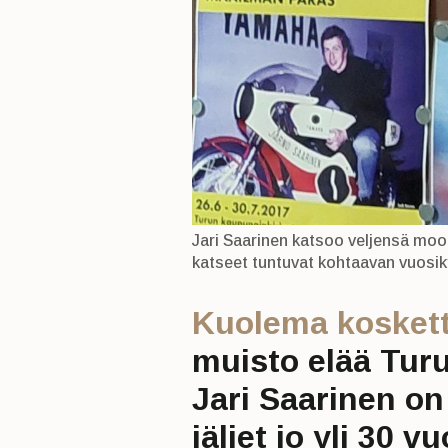
Jari Saarinen katsoo veljensä moo
katseet tuntuvat kohtaavan vuosik
Kuolema koskett
muisto elää Tur
Jari Saarinen on
jäljet jo yli 30 v