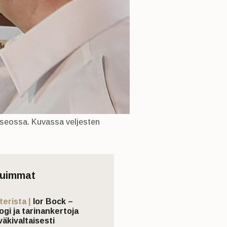
museossa. Kuvassa veljesten
tuimmat
terista |
Ior Bock –
ogi ja tarinankertoja
väkivaltaisesti