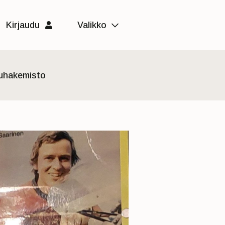
Kirjaudu
Valikko
luhakemisto