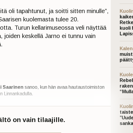
tä oli tapahtunut, ja soitti sitten minulle”,
Kuoli
kaiken
Saarisen kuolemasta tulee 20.
Retke
otta. Turun kellarimuseossa veli näyttää
kuoli 
Lapis
a, joiden keskellä Jarno ei tunnu vain
ä.
Kalen
muist
päätt
Kuole
Rebel
raken
ri Saarinen
sanoo, kun hän avaa hautaustoimiston
“Mulla
un Linnankadulla.
Kuoli
taist
”Uude
tö on vain tilaajille.
sanka