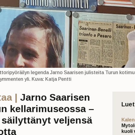
ttoripyöräilyn legenda Jarno Saarisen julisteita Turun koti
ymmenten yli. Kuva: Katja Pentti
aa |
Jarno Saarisen
Lue
un kellarimuseossa –
 säilyttänyt veljensä
Kalen
Mytol
uotta
kuoli 