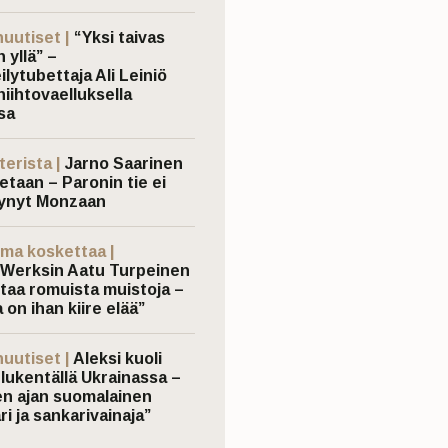
nuutiset |
“Yksi taivas
 yllä” –
ilytubettaja Ali Leiniö
hiihtovaelluksella
sa
terista |
Jarno Saarinen
etaan – Paronin tie ei
ynyt Monzaan
ma koskettaa |
Werksin Aatu Turpeinen
taa romuista muistoja –
 on ihan kiire elää”
nuutiset |
Aleksi kuoli
elukentällä Ukrainassa –
n ajan suomalainen
ri ja sankarivainaja”