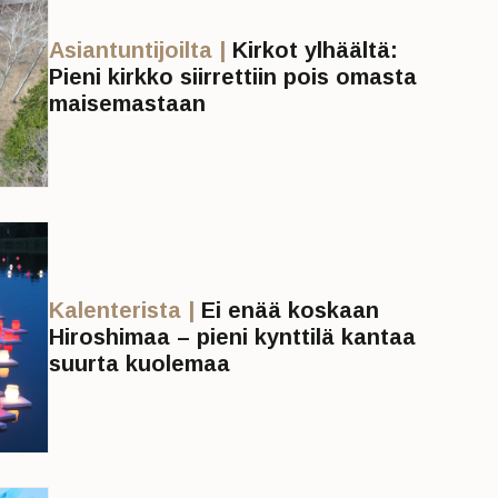
Asiantuntijoilta |
Kirkot ylhäältä:
Pieni kirkko siirrettiin pois omasta
maisemastaan
Kalenterista |
Ei enää koskaan
Hiroshimaa – pieni kynttilä kantaa
suurta kuolemaa