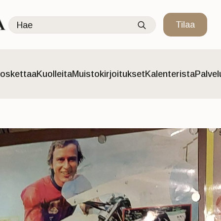
Search
Tilaa
for:
oskettaa
Kuolleita
Muistokirjoitukset
Kalenterista
Palve