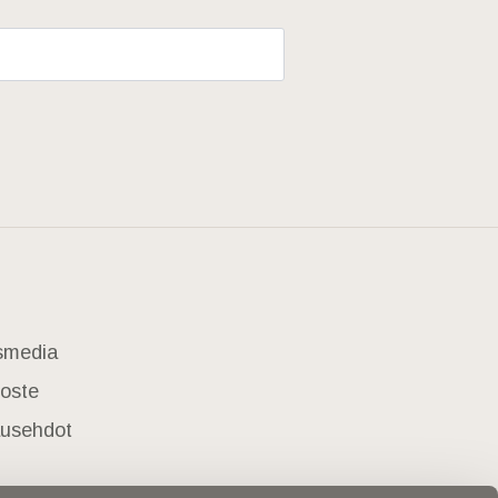
usmedia
loste
lausehdot