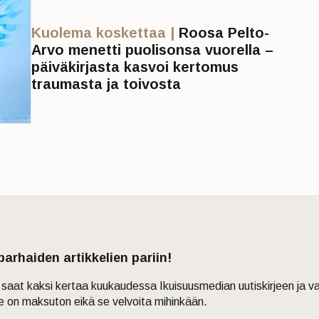
Kuolema koskettaa |
Roosa Pelto-
Arvo menetti puolisonsa vuorella –
päiväkirjasta kasvoi kertomus
traumasta ja toivosta
 parhaiden artikkelien pariin!
in saat kaksi kertaa kuukaudessa Ikuisuusmedian uutiskirjeen ja v
je on maksuton eikä se velvoita mihinkään.