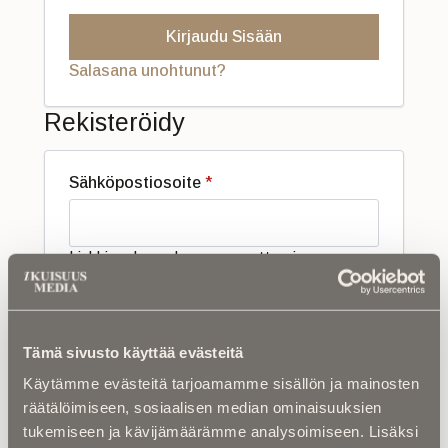
Kirjaudu Sisään
Salasana unohtunut?
Rekisteröidy
Vaaditaan
Sähköpostiosoite
*
Linkki uuden salasanan asettamiseen
lähetetään sähköpostiosoitteeseesi.
Henkilökohtaisia tietoja käytetään sivuston
käyttökokemuksen tukemisessa tällä
sivustolla, pääsyssä tiliisi ja muissa
Tämä sivusto käyttää evästeitä
tarkoituksissa kuten on esitetty
Käytämme evästeitä tarjoamamme sisällön ja mainosten
Yksityisyyden suoja
.
räätälöimiseen, sosiaalisen median ominaisuuksien
Rekisteröidy
tukemiseen ja kävijämäärämme analysoimiseen. Lisäksi