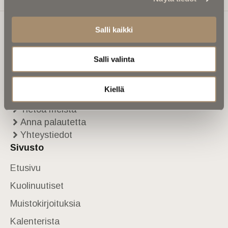
Salli kaikki
Ikuisuusmedia
Salli valinta
Ikuisuusmedia on kuolinuutisointiin keskittynyt uusi ja
valtakunnallinen mediabrändi. Julkaisemme uusimmat
Kiellä
kuolinuutiset ja kuolintiedot.
Tietoa meistä
Anna palautetta
Yhteystiedot
Sivusto
Etusivu
Kuolinuutiset
Muistokirjoituksia
Kalenterista