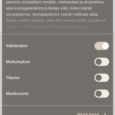
jaamme sosiaalisen median, mainosalan ja analytiikka-
alan kumppaneillemme tietoja siitä, miten käytät
sivustoamme. Kumppanimme voivat yhdistää näitä
tietoja muihin tietoihin, joita olet antanut heille tai joita on
kerätty, kun olet käyttänyt heidän palvelujaan.
Tilaa uutiskirje - Pääset heti parhaiden
Suostumuksen
artikkelien pariin!
Välttämätön
valinta
Kirjoita alle sähköpostiosoitteesi niin saat kaksi kertaa
kuukaudessa Ikuisuusmedian uutiskirjeen ja varmistat,
Mieltymykset
etteivät kiinnostavat artikkelit jää huomaamatta.
Uutiskirje on maksuton eikä se velvoita mihinkään.
Tilastot
Kirjoita tähän sähköpostiosoite, johon haluat uutiskirjeen
tulevan:
Markkinointi
Tilaa Uutiskirje
Näytä tiedot