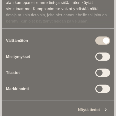
alan kumppaneillemme tietoja siitä, miten käytät
sivustoamme. Kumppanimme voivat yhdistää näitä
tietoja muihin tietoihin, joita olet antanut heille tai joita on
kerätty, kun olet käyttänyt heidän palvelujaan.
Suostumuksen
Välttämätön
valinta
Mieltymykset
Laaja näkyvyys artikkelisivuilla
Tilastot
Kun valitset mainospaikaksi
artikkelisivut
, mainoksesi
näkyy jokaisen julkaisemamme artikkelin yhteydessä joko
Markkinointi
paraatipaikalla tai sivubannerissa.
Näin saat maksimaalisen näkyvyyden sivustollamme,
tavoitat laajempia kohderyhmiä ja eri aiheista
Näytä tiedot
kiinnostuneita lukijoita.