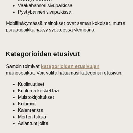
Vaakabanneri sivupalkissa
Pystybanneri sivupalkissa
Mobiilinäkymässä mainokset ovat saman kokoiset, mutta
paraatipaikka näkyy syötteessä ylempänä.
Kategorioiden etusivut
Samoin toimivat
kategorioiden etusivujen
mainospaikat. Voit valita haluamasi kategorian etusivun:
Kuolinuutiset
Kuolema koskettaa
Muistokirjoitukset
Kolumnit
Kalenterista
Merten takaa
Asiantuntijoilta