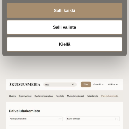
Paraatipaikalla mainoksesi näkyy uutisfeedissä koko
Salli kaikki
sivun levyisenä
Vaakabanneri sivupalkissa
Pystybanneri sivupalkissa
Salli valinta
Mobiilinäkymässä mainokset ovat saman kokoiset, mutta
paraatipaikka näkyy syötteessä ylempänä.
Kiellä