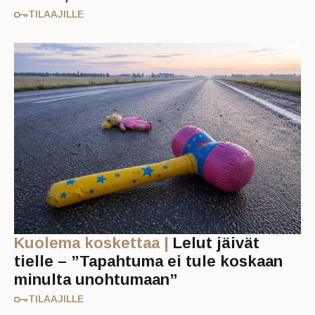
TILAAJILLE
Kuolema koskettaa |
Lelut jäivät
tielle – ”Tapahtuma ei tule koskaan
minulta unohtumaan”
TILAAJILLE