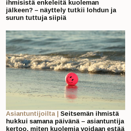
ihmisistä enkeleitä kuoleman
jälkeen? – näyttely tutkii lohdun ja
surun tuttuja siipiä
Asiantuntijoilta |
Seitsemän ihmistä
hukkui samana päivänä – asiantuntija
kertoo, miten kuolemia voidaan estää