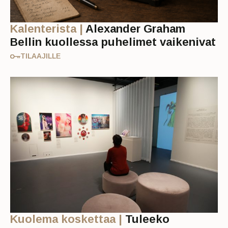
Kalenterista |
Alexander Graham
Bellin kuollessa puhelimet vaikenivat
TILAAJILLE
Kuolema koskettaa |
Tuleeko