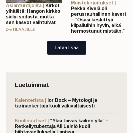
Muistokirjoitukset |
Asiantuntijoilta |
Kirkot
Pekka Kivelä oli
ylhäältä: Hangon kirkko
perusrauhallinen kaveri
säilyi sodasta, mutta
– ”Osasi keskittyä
sen kasvot vaihtuivat
kilpailuihin hyvin, eikä
TILAAJILLE
hermostunut mistään.”
Lataa lisää
Luetuimmat
Kalenterista |
Ior Bock – Mytologi ja
tarinankertoja kuoli väkivaltaisesti
Kuolinuutiset |
“Yksi taivas kaiken yllä” –
Retkeilytubettaja Ali Leiniö kuoli
hiihtovaelluksella Lapissa