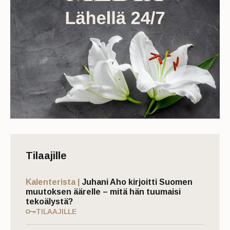
Tilaajille
Kalenterista |
Juhani Aho kirjoitti Suomen
muutoksen äärelle – mitä hän tuumaisi
tekoälystä?
TILAAJILLE