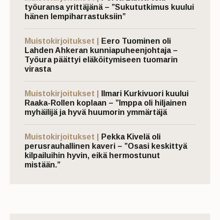
työuransa yrittäjänä – ”Sukututkimus kuului
hänen lempiharrastuksiin”
Muistokirjoitukset |
Eero Tuominen oli
Lahden Ahkeran kunniapuheenjohtaja –
Työura päättyi eläköitymiseen tuomarin
virasta
Muistokirjoitukset |
Ilmari Kurkivuori kuului
Raaka-Rollen koplaan – ”Imppa oli hiljainen
myhäilijä ja hyvä huumorin ymmärtäjä
Muistokirjoitukset |
Pekka Kivelä oli
perusrauhallinen kaveri – ”Osasi keskittyä
kilpailuihin hyvin, eikä hermostunut
mistään.”