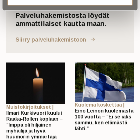
Palveluhakemistosta löydät
ammattilaiset kautta maan.
Siirry palveluhakemistoon
Kuolema koskettaa |
Muistokirjoitukset |
Eino Leinon kuolemasta
Ilmari Kurkivuori kuului
100 vuotta – ”Ei se iäks
Raaka-Rollen koplaan –
sammu, ken elämästä
”Imppa oli hiljainen
lähti.”
myhäilijä ja hyvä
huumorin ymmärtäjä