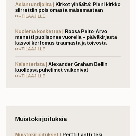
Asiantuntijoilta |
Kirkot ylhäältä: Pieni kirkko
siirrettiin pois omasta maisemastaan
TILAAJILLE
Kuolema koskettaa |
Roosa Pelto-Arvo
menetti puolisonsa vuorella – päiväkirjasta
kasvoi kertomus traumasta ja toivosta
TILAAJILLE
Kalenterista |
Alexander Graham Bellin
kuollessa puhelimet vaikenivat
TILAAJILLE
Muistokirjoituksia
Muistokirjoitukset |
Pertti Lantti teki