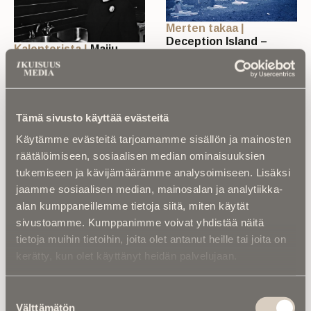
Merten takaa |
Deception Island –
Kalenterista |
Maiju
Tulivuori nielaisi
Gebhard kuoli 40 vuotta
hautausmaan
sitten –
Antarktiksen reunalla
astiankuivauskaappi jäi
TILAAJILLE
elämään suomalaisiin
koteihin
Tämä sivusto käyttää evästeitä
Käytämme evästeitä tarjoamamme sisällön ja mainosten
räätälöimiseen, sosiaalisen median ominaisuuksien
tukemiseen ja kävijämäärämme analysoimiseen. Lisäksi
jaamme sosiaalisen median, mainosalan ja analytiikka-
alan kumppaneillemme tietoja siitä, miten käytät
sivustoamme. Kumppanimme voivat yhdistää näitä
Kuolema koskettaa |
Muistokirjoitukset |
tietoja muihin tietoihin, joita olet antanut heille tai joita on
RebelWerksin Aatu
Eero Tuominen oli
kerätty, kun olet käyttänyt heidän palvelujaan.
Turpeinen rakentaa
Lahden Ahkeran
romuista muistoja –
kunniapuheenjohtaja –
“Mulla on ihan kiire
Työura päättyi
Suostumuksen
elää”
eläköitymiseen
Välttämätön
valinta