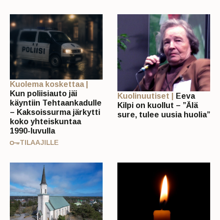
Kuolema koskettaa |
Kun poliisiauto jäi
Kuolinuutiset |
Eeva
käyntiin Tehtaankadulle
Kilpi on kuollut – ”Älä
– Kaksoissurma järkytti
sure, tulee uusia huolia”
koko yhteiskuntaa
1990-luvulla
TILAAJILLE