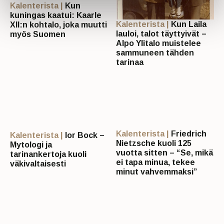
Kalenterista |
Kun
kuningas kaatui: Kaarle
Kalenterista |
Kun Laila
XII:n kohtalo, joka muutti
lauloi, talot täyttyivät –
myös Suomen
Alpo Ylitalo muistelee
sammuneen tähden
tarinaa
Kalenterista |
Friedrich
Kalenterista |
Ior Bock –
Nietzsche kuoli 125
Mytologi ja
vuotta sitten – “Se, mikä
tarinankertoja kuoli
ei tapa minua, tekee
väkivaltaisesti
minut vahvemmaksi”