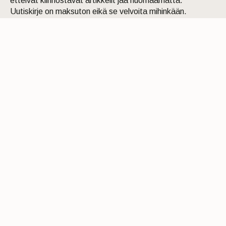
etteivät kiinnostavat artikkelit jää huomaamatta.
Uutiskirje on maksuton eikä se velvoita mihinkään.
Kirjoita tähän sähköpostiosoite, johon haluat uutiskirjeen
tulevan:
Tilaa Uutiskirje
Ikuisuusmedia
Ikuisuusmedia on kuolinuutisointiin keskittynyt uusi ja
valtakunnallinen mediabrändi. Julkaisemme uusimmat
kuolinuutiset ja kuolintiedot.
Tietoa meistä
Anna palautetta