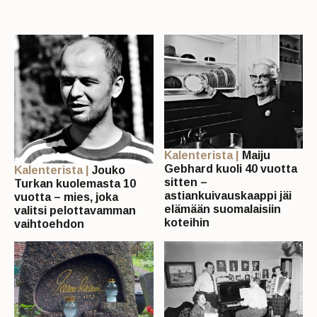
Kalenterista |
Maiju
Gebhard kuoli 40 vuotta
Kalenterista |
Jouko
sitten –
Turkan kuolemasta 10
astiankuivauskaappi jäi
vuotta – mies, joka
elämään suomalaisiin
valitsi pelottavamman
koteihin
vaihtoehdon