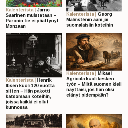
Kalenterista |
Jarno
Kalenterista |
Georg
Saarinen muistetaan –
Malmsténin ääni jäi
Paronin tie ei päättynyt
suomalaisiin koteihin
Monzaan
Kalenterista |
Mikael
Agricola kuoli kesken
Kalenterista |
Henrik
työn – Miltä suomen kieli
Ibsen kuoli 120 vuotta
näyttäisi, jos hän olisi
sitten – Hän pakotti
elänyt pidempään?
katsomaan koteihin,
joissa kaikki ei ollut
kunnossa