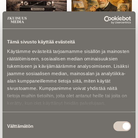
Kalenterista |
Volvo-
Kalenterista |
Sigurd
Markkanen –
Wettenhovi-Aspa – Mies,
Pakoautosta syntyi
joka ei suostunut
Tämä sivusto käyttää evästeitä
lempinimi
vaikenemaan
Käytämme evästeitä tarjoamamme sisällön ja mainosten
räätälöimiseen, sosiaalisen median ominaisuuksien
tukemiseen ja kävijämäärämme analysoimiseen. Lisäksi
jaamme sosiaalisen median, mainosalan ja analytiikka-
alan kumppaneillemme tietoja siitä, miten käytät
sivustoamme. Kumppanimme voivat yhdistää näitä
tietoja muihin tietoihin, joita olet antanut heille tai joita on
Kalenterista |
Kuningatar Viktoria –
kerätty, kun olet käyttänyt heidän palvelujaan.
aikakausi, joka kuoli
ihmisenä
Suostumuksen
Välttämätön
valinta
Kalenterista |
73