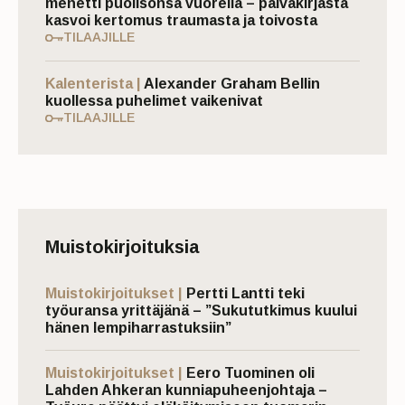
menetti puolisonsa vuorella – päiväkirjasta
kasvoi kertomus traumasta ja toivosta
TILAAJILLE
Kalenterista |
Alexander Graham Bellin
kuollessa puhelimet vaikenivat
TILAAJILLE
Muistokirjoituksia
Muistokirjoitukset |
Pertti Lantti teki
työuransa yrittäjänä – ”Sukututkimus kuului
hänen lempiharrastuksiin”
Muistokirjoitukset |
Eero Tuominen oli
Lahden Ahkeran kunniapuheenjohtaja –