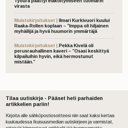
Työura päättyi eläköitymiseen tuomarin
virasta
Muistokirjoitukset |
Ilmari Kurkivuori kuului
Raaka-Rollen koplaan – ”Imppa oli hiljainen
myhäilijä ja hyvä huumorin ymmärtäjä
Muistokirjoitukset |
Pekka Kivelä oli
perusrauhallinen kaveri – ”Osasi keskittyä
kilpailuihin hyvin, eikä hermostunut
mistään.”
Tilaa uutiskirje - Pääset heti parhaiden
artikkelien pariin!
Kirjoita alle sähköpostiosoitteesi niin saat kaksi kertaa
kuukaudessa Ikuisuusmedian uutiskirjeen ja varmistat,