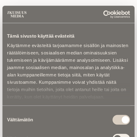
Luetuimmat
Tämä sivusto käyttää evästeitä
Kalenterista |
Ior Bock – Mytologi ja
tarinankertoja kuoli väkivaltaisesti
Käytämme evästeitä tarjoamamme sisällön ja mainosten
räätälöimiseen, sosiaalisen median ominaisuuksien
Kuolinuutiset |
“Yksi taivas kaiken yllä” –
tukemiseen ja kävijämäärämme analysoimiseen. Lisäksi
Retkeilytubettaja Ali Leiniö kuoli
jaamme sosiaalisen median, mainosalan ja analytiikka-
hiihtovaelluksella Lapissa
alan kumppaneillemme tietoja siitä, miten käytät
sivustoamme. Kumppanimme voivat yhdistää näitä
Kalenterista |
Jarno Saarinen muistetaan –
tietoja muihin tietoihin, joita olet antanut heille tai joita on
Paronin tie ei päättynyt Monzaan
kerätty, kun olet käyttänyt heidän palvelujaan.
Kuolema koskettaa |
RebelWerksin Aatu
Turpeinen rakentaa romuista muistoja –
Suostumuksen
“Mulla on ihan kiire elää”
Välttämätön
valinta
Asiantuntijoilta |
IM selvitti: Miten