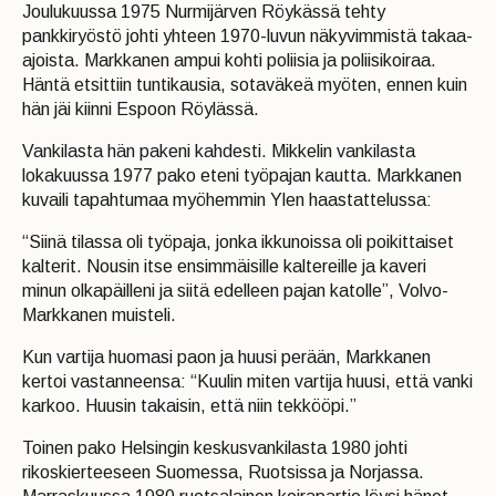
Joulukuussa 1975 Nurmijärven Röykässä tehty
pankkiryöstö johti yhteen 1970-luvun näkyvimmistä takaa-
ajoista. Markkanen ampui kohti poliisia ja poliisikoiraa.
Häntä etsittiin tuntikausia, sotaväkeä myöten, ennen kuin
hän jäi kiinni Espoon Röylässä.
Vankilasta hän pakeni kahdesti. Mikkelin vankilasta
lokakuussa 1977 pako eteni työpajan kautta. Markkanen
kuvaili tapahtumaa myöhemmin Ylen haastattelussa:
“Siinä tilassa oli työpaja, jonka ikkunoissa oli poikittaiset
kalterit. Nousin itse ensimmäisille kaltereille ja kaveri
minun olkapäilleni ja siitä edelleen pajan katolle”, Volvo-
Markkanen muisteli.
Kun vartija huomasi paon ja huusi perään, Markkanen
kertoi vastanneensa: “Kuulin miten vartija huusi, että vanki
karkoo. Huusin takaisin, että niin tekkööpi.”
Toinen pako Helsingin keskusvankilasta 1980 johti
rikoskierteeseen Suomessa, Ruotsissa ja Norjassa.