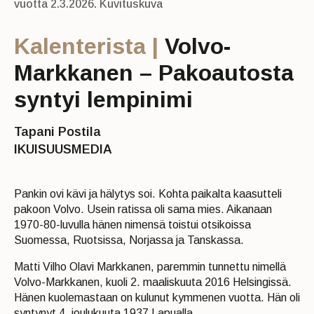
vuotta 2.3.2026. Kuvituskuva
Kalenterista |
Volvo-
Markkanen – Pakoautosta
syntyi lempinimi
Tapani Postila
IKUISUUSMEDIA
Pankin ovi kävi ja hälytys soi. Kohta paikalta kaasutteli
pakoon Volvo. Usein ratissa oli sama mies. Aikanaan
1970-80-luvulla hänen nimensä toistui otsikoissa
Suomessa, Ruotsissa, Norjassa ja Tanskassa.
Matti Vilho Olavi Markkanen, paremmin tunnettu nimellä
Volvo-Markkanen, kuoli 2. maaliskuuta 2016 Helsingissä.
Hänen kuolemastaan on kulunut kymmenen vuotta. Hän oli
syntynyt 4. joulukuuta 1937 Lapualla.