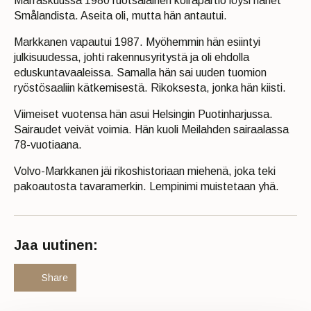
Marraskuussa 1980 ruotsalainen koirapartio löysi hänet
Smålandista. Aseita oli, mutta hän antautui.
Markkanen vapautui 1987. Myöhemmin hän esiintyi
julkisuudessa, johti rakennusyritystä ja oli ehdolla
eduskuntavaaleissa. Samalla hän sai uuden tuomion
ryöstösaaliin kätkemisestä. Rikoksesta, jonka hän kiisti.
Viimeiset vuotensa hän asui Helsingin Puotinharjussa.
Sairaudet veivät voimia. Hän kuoli Meilahden sairaalassa
78-vuotiaana.
Volvo-Markkanen jäi rikoshistoriaan miehenä, joka teki
pakoautosta tavaramerkin. Lempinimi muistetaan yhä.
Jaa uutinen:
Share