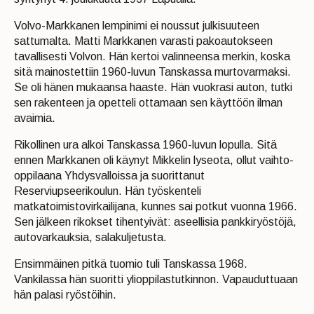
Volvo-Markkanen lempinimi ei noussut julkisuuteen
sattumalta. Matti Markkanen varasti pakoautokseen
tavallisesti Volvon. Hän kertoi valinneensa merkin, koska
sitä mainostettiin 1960-luvun Tanskassa murtovarmaksi.
Se oli hänen mukaansa haaste. Hän vuokrasi auton, tutki
sen rakenteen ja opetteli ottamaan sen käyttöön ilman
avaimia.
Rikollinen ura alkoi Tanskassa 1960-luvun lopulla. Sitä
ennen Markkanen oli käynyt Mikkelin lyseota, ollut vaihto-
oppilaana Yhdysvalloissa ja suorittanut
Reserviupseerikoulun. Hän työskenteli
matkatoimistovirkailijana, kunnes sai potkut vuonna 1966.
Sen jälkeen rikokset tihentyivät: aseellisia pankkiryöstöjä,
autovarkauksia, salakuljetusta.
Ensimmäinen pitkä tuomio tuli Tanskassa 1968.
Vankilassa hän suoritti ylioppilastutkinnon. Vapauduttuaan
hän palasi ryöstöihin.