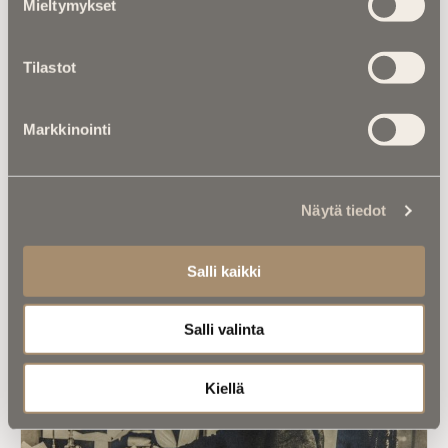
Mieltymykset
hautapaikka ”omistetaan”, ja miten
hallintaoikeus siirtyy vuosikymmenten
kuluessa?
Tilastot
Markkinointi
Näytä tiedot
Luitko jo nämä?
Salli kaikki
Salli valinta
Kiellä