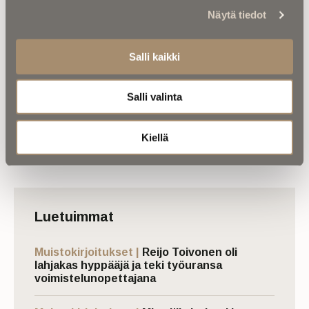
Muistokirjoitukset |
Heikki Kuulasmaa antoi
Näytä tiedot
Lempi Siitonen oli
hiihto-oppia Iivo
sotalapsena Ruotsissa –
Niskaselle –
”Äiti säilytti nuoruutensa
Ensimmäisestä
Salli kaikki
liikunnallisuuden läpi
työpaikasta tuli
vuosikymmenten”
elämäntyön mittainen
Salli valinta
Kiellä
Luetuimmat
Muistokirjoitukset |
Reijo Toivonen oli
lahjakas hyppääjä ja teki työuransa
voimistelunopettajana