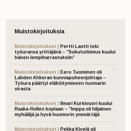
Muistokirjoituksia
Muistokirjoitukset |
Pertti Lantti teki
työuransa yrittäjänä – ”Sukututkimus kuului
hänen lempiharrastuksiin”
Muistokirjoitukset |
Eero Tuominen oli
Lahden Ahkeran kunniapuheenjohtaja –
Työura päättyi eläköitymiseen tuomarin
virasta
Muistokirjoitukset |
Ilmari Kurkivuori kuului
Raaka-Rollen koplaan – ”Imppa oli hiljainen
myhäilijä ja hyvä huumorin ymmärtäjä
Muistokirjoitukset |
Pekka Kivelä oli