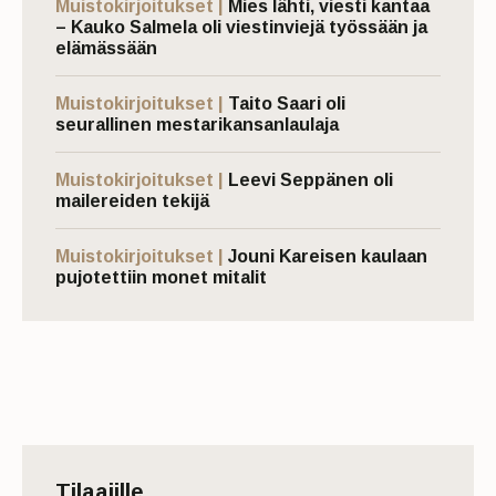
Muistokirjoitukset |
Mies lähti, viesti kantaa
– Kauko Salmela oli viestinviejä työssään ja
elämässään
Muistokirjoitukset |
Taito Saari oli
seurallinen mestarikansanlaulaja
Muistokirjoitukset |
Leevi Seppänen oli
mailereiden tekijä
Muistokirjoitukset |
Jouni Kareisen kaulaan
pujotettiin monet mitalit
Tilaajille