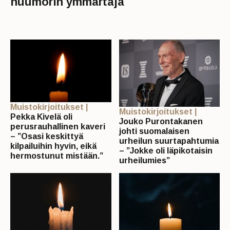
huumorin ymmärtäjä
Muistokirjoitukset |
Muistokirjoitukset |
Pekka Kivelä oli
Jouko Purontakanen
perusrauhallinen kaveri
johti suomalaisen
– ”Osasi keskittyä
urheilun suurtapahtumia
kilpailuihin hyvin, eikä
– ”Jokke oli läpikotaisin
hermostunut mistään.”
urheilumies”