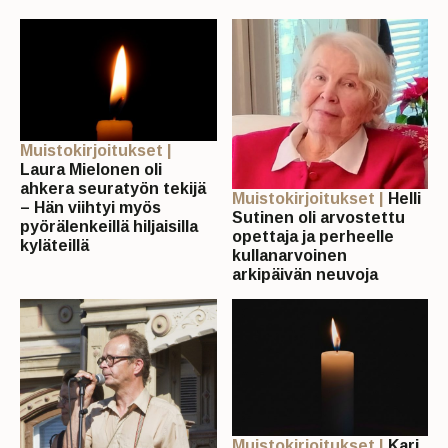
Muistokirjoitukset |
Laura Mielonen oli
ahkera seuratyön tekijä
Muistokirjoitukset |
Helli
– Hän viihtyi myös
Sutinen oli arvostettu
pyörälenkeillä hiljaisilla
opettaja ja perheelle
kyläteillä
kullanarvoinen
arkipäivän neuvoja
Muistokirjoitukset |
Kari