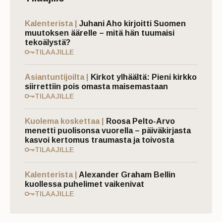
Kalenterista |
Juhani Aho kirjoitti Suomen
muutoksen äärelle – mitä hän tuumaisi
tekoälystä?
TILAAJILLE
Asiantuntijoilta |
Kirkot ylhäältä: Pieni kirkko
siirrettiin pois omasta maisemastaan
TILAAJILLE
Kuolema koskettaa |
Roosa Pelto-Arvo
menetti puolisonsa vuorella – päiväkirjasta
kasvoi kertomus traumasta ja toivosta
TILAAJILLE
Kalenterista |
Alexander Graham Bellin
kuollessa puhelimet vaikenivat
TILAAJILLE