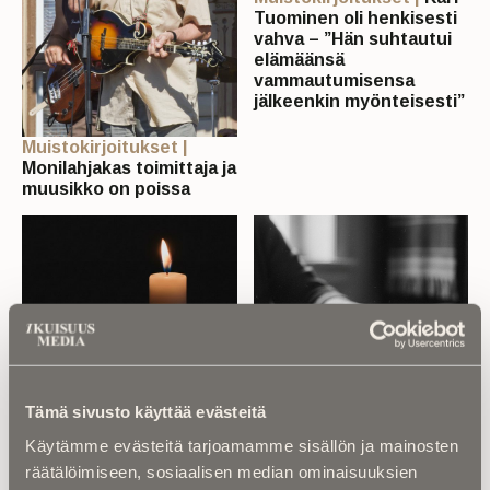
Tuominen oli henkisesti
vahva – ”Hän suhtautui
elämäänsä
vammautumisensa
jälkeenkin myönteisesti”
Muistokirjoitukset |
Monilahjakas toimittaja ja
muusikko on poissa
Muistokirjoitukset |
Jaakko Mikola oli
Muistokirjoitukset |
Ina
Tämä sivusto käyttää evästeitä
motivoitunut valmentaja
Mikkolan suvun
– ”Jaska oli koko pitkän
Käytämme evästeitä tarjoamamme sisällön ja mainosten
vanhimman
uransa esimerkillisen
räätälöimiseen, sosiaalisen median ominaisuuksien
muistokirjoitus kosketti:
sitoutunut työhönsä”