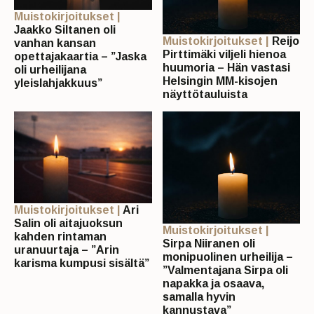
Muistokirjoitukset |
Jaakko Siltanen oli
Muistokirjoitukset |
Reijo
vanhan kansan
Pirttimäki viljeli hienoa
opettajakaartia – ”Jaska
huumoria – Hän vastasi
oli urheilijana
Helsingin MM-kisojen
yleislahjakkuus”
näyttötauluista
Muistokirjoitukset |
Ari
Salin oli aitajuoksun
Muistokirjoitukset |
kahden rintaman
Sirpa Niiranen oli
uranuurtaja – ”Arin
monipuolinen urheilija –
karisma kumpusi sisältä”
”Valmentajana Sirpa oli
napakka ja osaava,
samalla hyvin
kannustava”