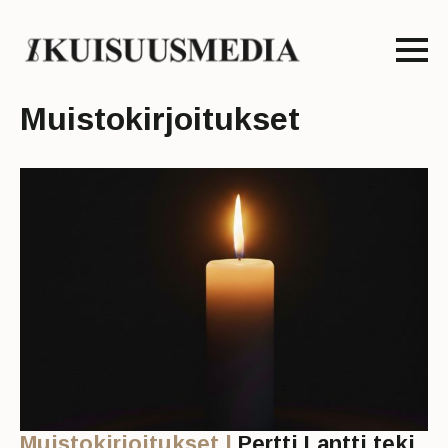
Muistokirjoitukset
Muistokirjoitukset |
Pertti Lantti teki