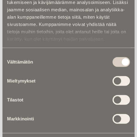
”Olet saanut ihanan
tukemiseen ja kävijämäärämme analysoimiseen. Lisäksi
perinnön upealta
jaamme sosiaalisen median, mainosalan ja analytiikka-
ihmiseltä”
alan kumppaneillemme tietoja siitä, miten käytät
sivustoamme. Kumppanimme voivat yhdistää näitä
tietoja muihin tietoihin, joita olet antanut heille tai joita on
kerätty, kun olet käyttänyt heidän palvelujaan.
Suostumuksen
Muistokirjoitukset |
Muistokirjoitukset |
Kari
Välttämätön
valinta
Kalevi Tiikkaja teki uran
Töyrylä oli luotettava ja
pianonrakentajana – Hän
lämmin – Vaimo sai
toteutti toiveet
perjantaisin kotiin
Mieltymykset
mökkeilystä
tuoreet kukat
matkustamiseen
Tilastot
Markkinointi
Muistokirjoitukset |