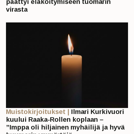
päättyi eläköitymiseen tuomarin
virasta
Muistokirjoitukset |
Ilmari Kurkivuori
kuului Raaka-Rollen koplaan –
”Imppa oli hiljainen myhäilijä ja hyvä