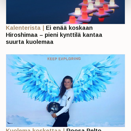
Kalenterista |
Ei enää koskaan
Hiroshimaa – pieni kynttilä kantaa
suurta kuolemaa
Kuolema koskettaa |
Roosa Pelto-