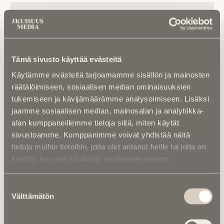
Luetuimmat
Kalenterista |
Ior Bock – Mytologi ja
tarinankertoja kuoli väkivaltaisesti
Tämä sivusto käyttää evästeitä
Käytämme evästeitä tarjoamamme sisällön ja mainosten
Kuolinuutiset |
“Yksi taivas kaiken yllä” –
räätälöimiseen, sosiaalisen median ominaisuuksien
Retkeilytubettaja Ali Leiniö kuoli
tukemiseen ja kävijämäärämme analysoimiseen. Lisäksi
hiihtovaelluksella Lapissa
jaamme sosiaalisen median, mainosalan ja analytiikka-
alan kumppaneillemme tietoja siitä, miten käytät
Kuolinuutiset |
Aleksi kuoli taistelukentällä
sivustoamme. Kumppanimme voivat yhdistää näitä
Ukrainassa – ”Uuden ajan suomalainen
sankari ja sankarivainaja”
tietoja muihin tietoihin, joita olet antanut heille tai joita on
kerätty, kun olet käyttänyt heidän palvelujaan.
Kuolema koskettaa |
Seitsemän veljestä 2.0
– Suomalaiset, jotka antoivat henkensä
Suostumuksen
Ukrainan vapauden puolesta
Välttämätön
valinta
Kalenterista |
Jarno Saarinen muistetaan –