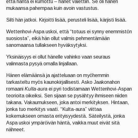
että häntä ei kumottu – hänet vaiettiin. Se oli hänen
mukaansa pahempaa kuin avoin vastustus.
Silti hän jatkoi. Kirjoitti lisää, perusteli lisää, kärjisti lisää.
Wettenhovi-Aspa uskoi, että “totuus ei synny enemmistön
suosiosta”, eikä hän ollut valmis pehmentämään
sanomaansa tullakseen hyväksytyksi.
Yksinäisyys ei ollut hänelle vahinko vaan seuraus
valinnasta pysyä omalla linjallaan.
Hänen elämäänsä ja ajatteluaan on myöhemmin
tarkasteltu myös kaunokirjallisesti. Asko Jaakonahon
romaani
Kulta-aura
ei pyri todistamaan Wettenhovi-Aspan
teorioita oikeiksi. Sen sijaan se pysähtyy ihmiseen niiden
takana. Vakaumukseen, joka antoi merkityksen. Hintaan,
jonka tuo merkitys vaati. “Kulta-aura” viittaa
kokemukseen omasta erityisyydestä. Säteilystä, jonka
Aspa uskoi ympäröivän häntä, vaikka muut eivät sitä
nähneet.