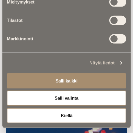
Paronin tie ei päättynyt Monzaan
Mieltymykset
Tilastot
Markkinointi
Luitko jo nämä?
Näytä tiedot
Salli kaikki
Salli valinta
Kiellä