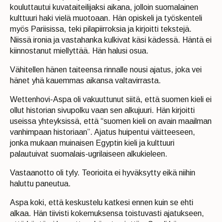
kouluttautui kuvataiteilijaksi aikana, jolloin suomalainen
kulttuuri haki vielä muotoaan. Hän opiskeli ja työskenteli
myös Pariisissa, teki pilapiirroksia ja kirjoitti tekstejä.
Niissä ironia ja vastahanka kulkivat käsi kädessä. Häntä ei
kiinnostanut miellyttää. Hän halusi osua.
Vähitellen hänen taiteensa rinnalle nousi ajatus, joka vei
hänet yhä kauemmas aikansa valtavirrasta.
Wettenhovi-Aspa oli vakuuttunut siitä, että suomen kieli ei
ollut historian sivupolku vaan sen alkujuuri. Hän kirjoitti
useissa yhteyksissä, että “suomen kieli on avain maailman
vanhimpaan historiaan”. Ajatus huipentui väitteeseen,
jonka mukaan muinaisen Egyptin kieli ja kulttuuri
palautuivat suomalais-ugrilaiseen alkukieleen.
Vastaanotto oli tyly. Teorioita ei hyväksytty eikä niihin
haluttu paneutua.
Aspa koki, että keskustelu katkesi ennen kuin se ehti
alkaa. Hän tiivisti kokemuksensa toistuvasti ajatukseen,