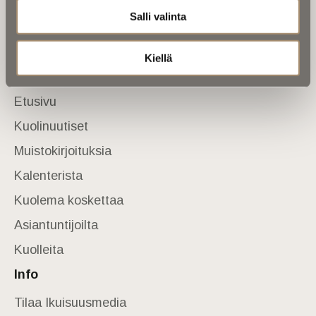
Salli valinta
Tietoa meistä
Anna palautetta
Yhteystiedot
Kiellä
Sivusto
Etusivu
Kuolinuutiset
Muistokirjoituksia
Kalenterista
Kuolema koskettaa
Asiantuntijoilta
Kuolleita
Info
Tilaa Ikuisuusmedia