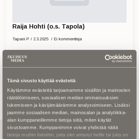
Raija Hohti (o.s. Tapola)
Tapani P
2.3.2025
Ei kommentteja
Read more
Tämä sivusto käyttää evästeitä
Käytämme evästeitä tarjoamamme sisällön ja mainosten
räätälöimiseen, sosiaalisen median ominaisuuksien
tukemiseen ja kävijämäärämme analysoimiseen. Lisäksi
jaamme sosiaalisen median, mainosalan ja analytiikka-
alan kumppaneillemme tietoja siitä, miten käytät
sivustoamme. Kumppanimme voivat yhdistää näitä
Tilaa uutiskirje - Pääset heti parhaiden
artikkelien pariin!
tietoja muihin tietoihin, joita olet antanut heille tai joita on