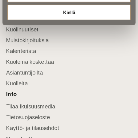
Sivusto
Kiellä
Etusivu
Kuolinuutiset
Muistokirjoituksia
Kalenterista
Kuolema koskettaa
Asiantuntijoilta
Kuolleita
Info
Tilaa Ikuisuusmedia
Tietosuojaseloste
Käyttö- ja tilausehdot