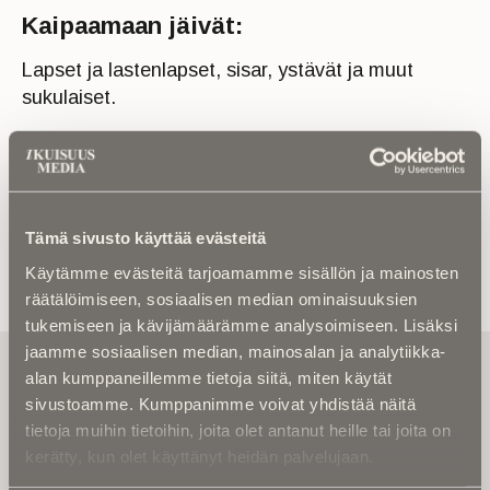
Kaipaamaan jäivät:
Lapset ja lastenlapset, sisar, ystävät ja muut
sukulaiset.
Tämä sivusto käyttää evästeitä
Käytämme evästeitä tarjoamamme sisällön ja mainosten
räätälöimiseen, sosiaalisen median ominaisuuksien
tukemiseen ja kävijämäärämme analysoimiseen. Lisäksi
jaamme sosiaalisen median, mainosalan ja analytiikka-
Tilaa uutiskirje - Pääset heti parhaiden
alan kumppaneillemme tietoja siitä, miten käytät
artikkelien pariin!
sivustoamme. Kumppanimme voivat yhdistää näitä
Kirjoita alle sähköpostiosoitteesi niin saat kaksi kertaa
tietoja muihin tietoihin, joita olet antanut heille tai joita on
kuukaudessa Ikuisuusmedian uutiskirjeen ja varmistat,
kerätty, kun olet käyttänyt heidän palvelujaan.
etteivät kiinnostavat artikkelit jää huomaamatta.