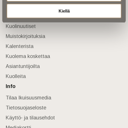
Sivusto
Kiellä
Etusivu
Kuolinuutiset
Muistokirjoituksia
Kalenterista
Kuolema koskettaa
Asiantuntijoilta
Kuolleita
Info
Tilaa Ikuisuusmedia
Tietosuojaseloste
Käyttö- ja tilausehdot
Mediakortti