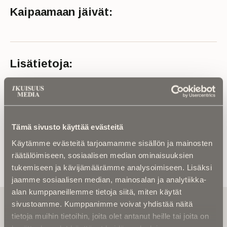
Kaipaamaan jäivät:
Lisätietoja:
Ikä: 91 vuotta
Kuolinaika: 2024
Lähde: Vaasan seurakunta
Tämä sivusto käyttää evästeitä
Käytämme evästeitä tarjoamamme sisällön ja mainosten
räätälöimiseen, sosiaalisen median ominaisuuksien
tukemiseen ja kävijämäärämme analysoimiseen. Lisäksi
jaamme sosiaalisen median, mainosalan ja analytiikka-
alan kumppaneillemme tietoja siitä, miten käytät
Tilaa uutiskirje - Pääset heti parhaiden
sivustoamme. Kumppanimme voivat yhdistää näitä
artikkelien pariin!
tietoja muihin tietoihin, joita olet antanut heille tai joita on