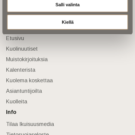
Tietoa meistä
Salli valinta
Anna palautetta
Yhteystiedot
Kiellä
Sivusto
Etusivu
Kuolinuutiset
Muistokirjoituksia
Kalenterista
Kuolema koskettaa
Asiantuntijoilta
Kuolleita
Info
Tilaa Ikuisuusmedia
Tietosuojaseloste