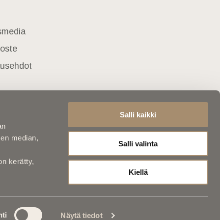
usmedia
loste
lausehdot
Salli kaikki
an
sen median,
Salli valinta
on kerätty,
Kiellä
ti
Näytä tiedot