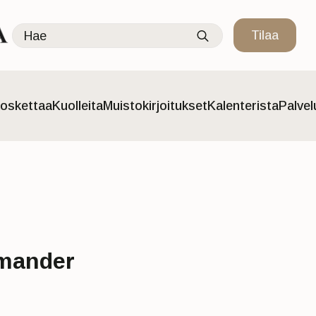
Search
Tilaa
for:
oskettaa
Kuolleita
Muistokirjoitukset
Kalenterista
Palve
gmander