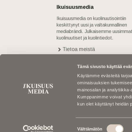
Ikuisuusmedia
Ikuisuusmedia on kuolinuutisointiin
keskittynyt uusi ja valtakunnallinen
mediabrändi. Julkaisemme uusimma
kuolinuutiset ja kuolintiedot.
Tietoa meistä
Anna palautetta
Yhteystiedot
Tämä sivusto käyttää eväs
Käytämme evästeitä tarjoa
ominaisuuksien tukemisee
mainosalan ja analytiikka-
Kumppanimme voivat yhdistää 
kun olet käyttänyt heidän 
Suostumuksen
Välttämätön