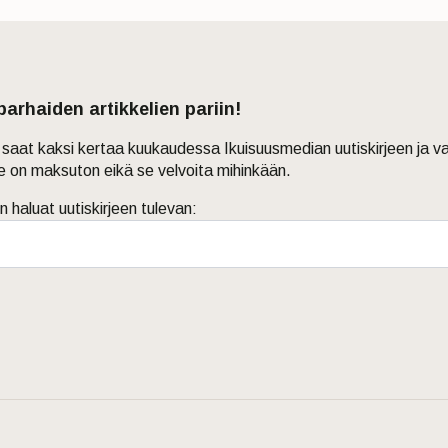
 parhaiden artikkelien pariin!
in saat kaksi kertaa kuukaudessa Ikuisuusmedian uutiskirjeen ja v
je on maksuton eikä se velvoita mihinkään.
n haluat uutiskirjeen tulevan: