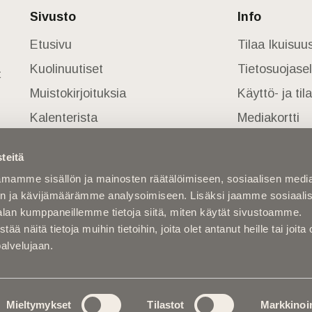
Sivusto
Info
Etusivu
Tilaa Ikuisu
Kuolinuutiset
Tietosuojase
t
Muistokirjoituksia
Käyttö- ja ti
Kalenterista
Mediakortti
Kuolema koskettaa
teitä
Asiantuntijoilta
mamme sisällön ja mainosten räätälöimiseen, sosiaalisen medi
Kuolleita
n ja kävijämäärämme analysoimiseen. Lisäksi jaamme sosiaali
alan kumppaneillemme tietoja siitä, miten käytät sivustoamme.
näitä tietoja muihin tietoihin, joita olet antanut heille tai joita 
palvelujaan.
Mieltymykset
Tilastot
Markkinoin