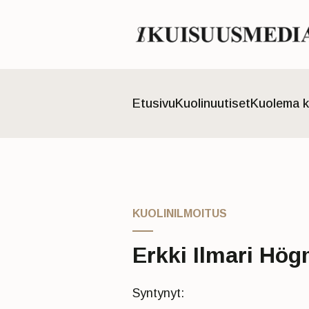
Etusivu
Kuolinuutiset
Kuolema k
KUOLINILMOITUS
Erkki Ilmari Hö
Syntynyt: