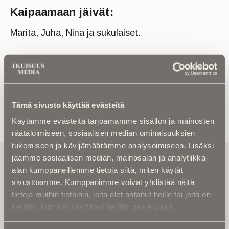
Kaipaamaan jäivät:
Marita, Juha, Nina ja sukulaiset.
Tämä sivusto käyttää evästeitä
Käytämme evästeitä tarjoamamme sisällön ja mainosten
räätälöimiseen, sosiaalisen median ominaisuuksien
tukemiseen ja kävijämäärämme analysoimiseen. Lisäksi
Tilaa uutiskirje - Pääset heti parhaiden
jaamme sosiaalisen median, mainosalan ja analytiikka-
artikkelien pariin!
alan kumppaneillemme tietoja siitä, miten käytät
sivustoamme. Kumppanimme voivat yhdistää näitä
Kirjoita alle sähköpostiosoitteesi niin saat kaksi kertaa
tietoja muihin tietoihin, joita olet antanut heille tai joita on
kuukaudessa Ikuisuusmedian uutiskirjeen ja varmistat,
kerätty, kun olet käyttänyt heidän palvelujaan.
etteivät kiinnostavat artikkelit jää huomaamatta.
Uutiskirje on maksuton eikä se velvoita mihinkään.