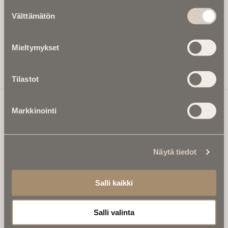
Suostumuksen
Kirjoita tähän sähköpostiosoite, johon haluat uutiskirjeen
Välttämätön
valinta
tulevan:
Mieltymykset
Tilaa Uutiskirje
Tilastot
Markkinointi
Ikuisuusmedia
Ikuisuusmedia on kuolinuutisointiin keskittynyt uusi ja
Näytä tiedot
valtakunnallinen mediabrändi. Julkaisemme uusimmat
kuolinuutiset ja kuolintiedot.
Salli kaikki
Tietoa meistä
Anna palautetta
Salli valinta
Yhteystiedot
Sivusto