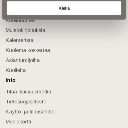
Kiellä
Etusivu
Kuolinuutiset
Muistokirjoituksia
Kalenterista
Kuolema koskettaa
Asiantuntijoilta
Kuolleita
Info
Tilaa Ikuisuusmedia
Tietosuojaseloste
Käyttö- ja tilausehdot
Mediakortti