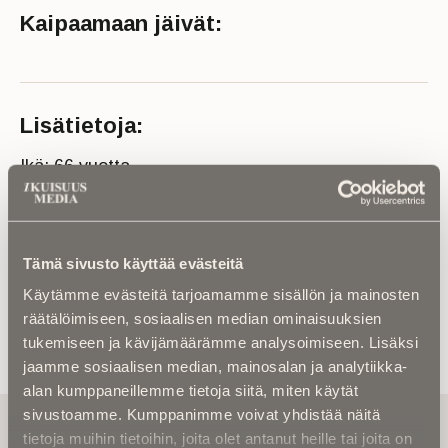
Kaipaamaan jäivät:
Lisätietoja:
Ikä: 66 vuotta
Kuolinaika: 2024
Lähde: Jyväskylän seurakunta ja Suur-Jyväskylän
lehti
Tämä sivusto käyttää evästeitä
Käytämme evästeitä tarjoamamme sisällön ja mainosten
räätälöimiseen, sosiaalisen median ominaisuuksien
tukemiseen ja kävijämäärämme analysoimiseen. Lisäksi
jaamme sosiaalisen median, mainosalan ja analytiikka-
alan kumppaneillemme tietoja siitä, miten käytät
sivustoamme. Kumppanimme voivat yhdistää näitä
Tilaa uutiskirje - Pääset heti parhaiden
tietoja muihin tietoihin, joita olet antanut heille tai joita on
artikkelien pariin!