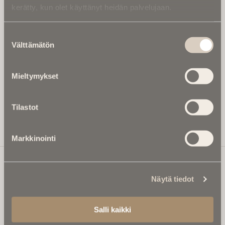
kerätty, kun olet käyttänyt heidän palvelujaan.
Kirjoita alle sähköpostiosoitteesi niin saat kaksi kertaa
kuukaudessa Ikuisuusmedian uutiskirjeen ja varmistat,
Suostumuksen
etteivät kiinnostavat artikkelit jää huomaamatta.
Välttämätön
valinta
Uutiskirje on maksuton eikä se velvoita mihinkään.
Kirjoita tähän sähköpostiosoite, johon haluat uutiskirjeen
Mieltymykset
tulevan:
Tilastot
Tilaa Uutiskirje
Markkinointi
Näytä tiedot
Ikuisuusmedia
Ikuisuusmedia on kuolinuutisointiin keskittynyt uusi ja
Salli kaikki
valtakunnallinen mediabrändi. Julkaisemme uusimmat
kuolinuutiset ja kuolintiedot.