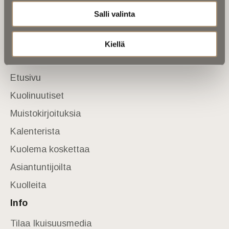
Salli valinta
Tietoa meistä
Anna palautetta
Yhteystiedot
Kiellä
Sivusto
Etusivu
Kuolinuutiset
Muistokirjoituksia
Kalenterista
Kuolema koskettaa
Asiantuntijoilta
Kuolleita
Info
Tilaa Ikuisuusmedia