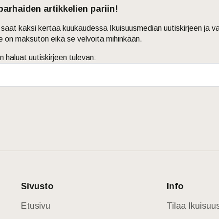
 parhaiden artikkelien pariin!
in saat kaksi kertaa kuukaudessa Ikuisuusmedian uutiskirjeen ja v
je on maksuton eikä se velvoita mihinkään.
n haluat uutiskirjeen tulevan:
Sivusto
Info
Etusivu
Tilaa Ikuisu