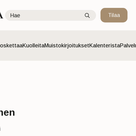
Search
Tilaa
for:
oskettaa
Kuolleita
Muistokirjoitukset
Kalenterista
Palve
onen
i