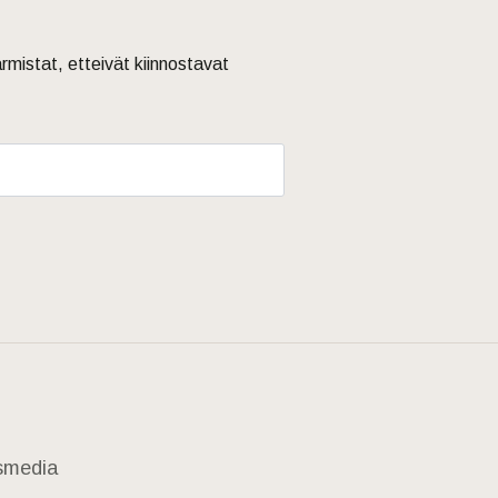
armistat, etteivät kiinnostavat
usmedia