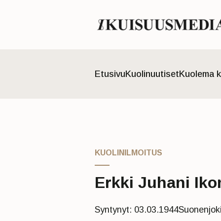
Etusivu
Kuolinuutiset
Kuolema k
KUOLINILMOITUS
Erkki Juhani Ik
Syntynyt: 03.03.1944
Suonenjok