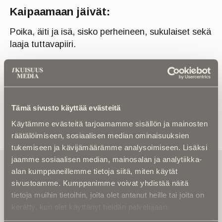
Kaipaamaan jäivät:
Poika, äiti ja isä, sisko perheineen, sukulaiset sekä
laaja tuttavapiiri.
Tämä sivusto käyttää evästeitä
Käytämme evästeitä tarjoamamme sisällön ja mainosten
räätälöimiseen, sosiaalisen median ominaisuuksien
tukemiseen ja kävijämäärämme analysoimiseen. Lisäksi
jaamme sosiaalisen median, mainosalan ja analytiikka-
Tilaa uutiskirje - Pääset heti parhaiden
alan kumppaneillemme tietoja siitä, miten käytät
artikkelien pariin!
sivustoamme. Kumppanimme voivat yhdistää näitä
Kirjoita alle sähköpostiosoitteesi niin saat kaksi kertaa
tietoja muihin tietoihin, joita olet antanut heille tai joita on
kuukaudessa Ikuisuusmedian uutiskirjeen ja varmistat,
kerätty, kun olet käyttänyt heidän palvelujaan.
etteivät kiinnostavat artikkelit jää huomaamatta.