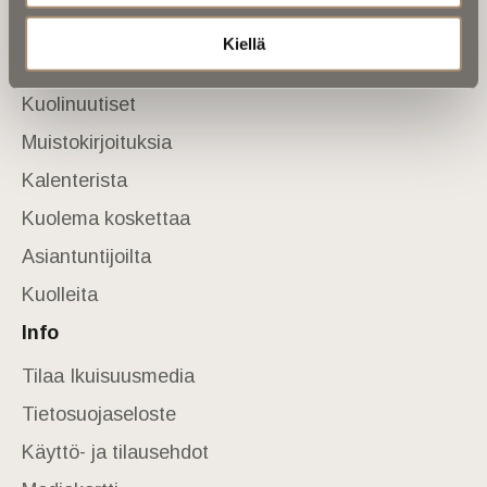
Sivusto
Kiellä
Etusivu
Kuolinuutiset
Muistokirjoituksia
Kalenterista
Kuolema koskettaa
Asiantuntijoilta
Kuolleita
Info
Tilaa Ikuisuusmedia
Tietosuojaseloste
Käyttö- ja tilausehdot