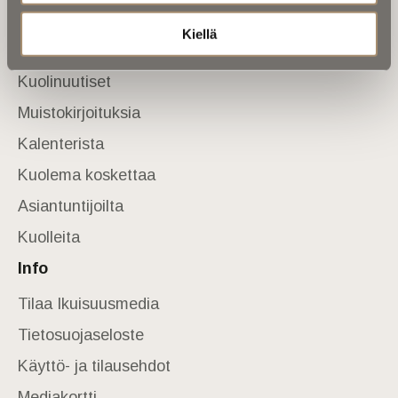
Sivusto
Kiellä
Etusivu
Kuolinuutiset
Muistokirjoituksia
Kalenterista
Kuolema koskettaa
Asiantuntijoilta
Kuolleita
Info
Tilaa Ikuisuusmedia
Tietosuojaseloste
Käyttö- ja tilausehdot
Mediakortti