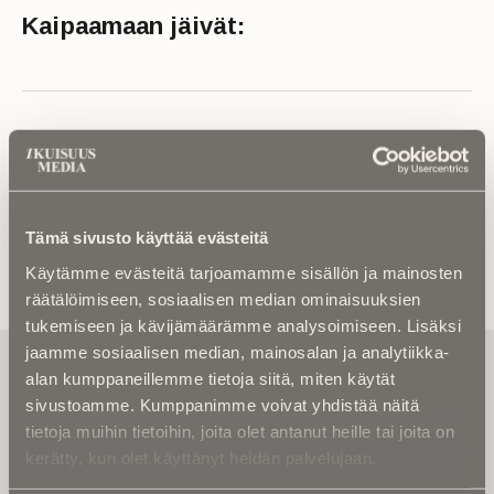
Kaipaamaan jäivät:
Lue muistokirjoitus tai kuolinuutinen
Tämä sivusto käyttää evästeitä
Käytämme evästeitä tarjoamamme sisällön ja mainosten
räätälöimiseen, sosiaalisen median ominaisuuksien
tukemiseen ja kävijämäärämme analysoimiseen. Lisäksi
jaamme sosiaalisen median, mainosalan ja analytiikka-
Tilaa uutiskirje - Pääset heti parhaiden
alan kumppaneillemme tietoja siitä, miten käytät
artikkelien pariin!
sivustoamme. Kumppanimme voivat yhdistää näitä
Kirjoita alle sähköpostiosoitteesi niin saat kaksi kertaa
tietoja muihin tietoihin, joita olet antanut heille tai joita on
kuukaudessa Ikuisuusmedian uutiskirjeen ja varmistat,
kerätty, kun olet käyttänyt heidän palvelujaan.
etteivät kiinnostavat artikkelit jää huomaamatta.