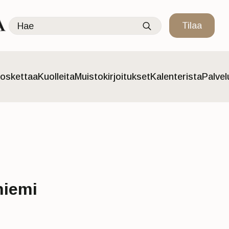
Search
Tilaa
for:
oskettaa
Kuolleita
Muistokirjoitukset
Kalenterista
Palve
niemi