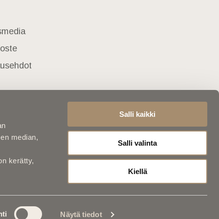
usmedia
loste
lausehdot
Salli kaikki
an
sen median,
Salli valinta
on kerätty,
Kiellä
ti
Näytä tiedot