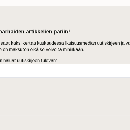
 parhaiden artikkelien pariin!
in saat kaksi kertaa kuukaudessa Ikuisuusmedian uutiskirjeen ja v
je on maksuton eikä se velvoita mihinkään.
n haluat uutiskirjeen tulevan: