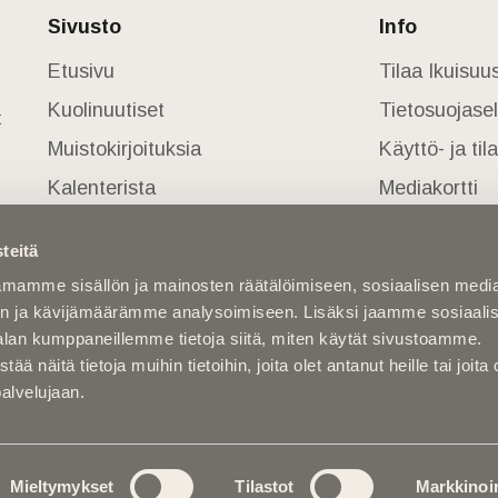
Sivusto
Info
Etusivu
Tilaa Ikuisu
Kuolinuutiset
Tietosuojase
t
Muistokirjoituksia
Käyttö- ja ti
Kalenterista
Mediakortti
Kuolema koskettaa
teitä
Asiantuntijoilta
mamme sisällön ja mainosten räätälöimiseen, sosiaalisen medi
Kuolleita
n ja kävijämäärämme analysoimiseen. Lisäksi jaamme sosiaali
alan kumppaneillemme tietoja siitä, miten käytät sivustoamme.
näitä tietoja muihin tietoihin, joita olet antanut heille tai joita 
palvelujaan.
Mieltymykset
Tilastot
Markkinoin