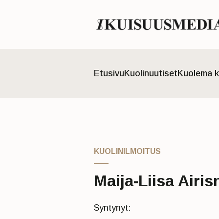
Etusivu
Kuolinuutiset
Kuolema k
KUOLINILMOITUS
Maija-Liisa Airis
Syntynyt: