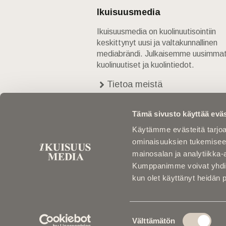
Ikuisuusmedia
Ikuisuusmedia on kuolinuutisointiin
keskittynyt uusi ja valtakunnallinen
mediabrändi. Julkaisemme uusimma
kuolinuutiset ja kuolintiedot.
Tietoa meistä
Anna palautetta
Yhteystiedot
Tämä sivusto käyttää eväs
Käytämme evästeitä tarjoa
ominaisuuksien tukemisee
mainosalan ja analytiikka-
Kumppanimme voivat yhdistää 
kun olet käyttänyt heidän 
Suostumuksen
Välttämätön