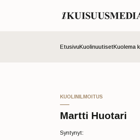
Etusivu
Kuolinuutiset
Kuolema k
KUOLINILMOITUS
Martti Huotari
Syntynyt: