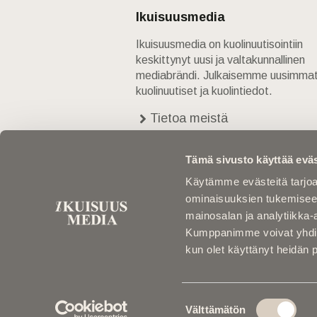
Ikuisuusmedia
Ikuisuusmedia on kuolinuutisointiin
keskittynyt uusi ja valtakunnallinen
mediabrändi. Julkaisemme uusimma
kuolinuutiset ja kuolintiedot.
Tietoa meistä
Anna palautetta
Yhteystiedot
Tämä sivusto käyttää eväs
Käytämme evästeitä tarjoa
ominaisuuksien tukemisee
mainosalan ja analytiikka-
Kumppanimme voivat yhdistää 
kun olet käyttänyt heidän 
Suostumuksen
Välttämätön