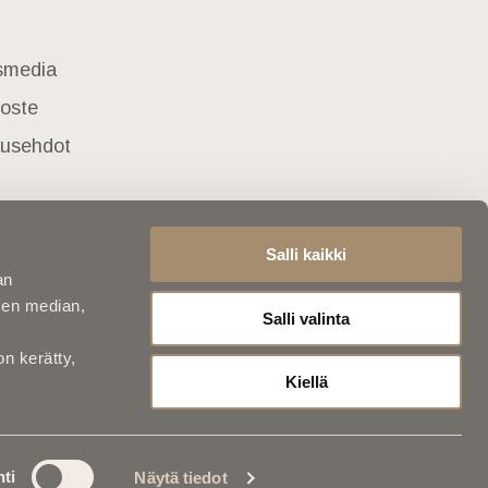
usmedia
loste
lausehdot
Salli kaikki
an
sen median,
Salli valinta
on kerätty,
Kiellä
ti
Näytä tiedot