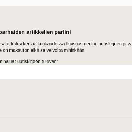
 parhaiden artikkelien pariin!
in saat kaksi kertaa kuukaudessa Ikuisuusmedian uutiskirjeen ja v
je on maksuton eikä se velvoita mihinkään.
n haluat uutiskirjeen tulevan: