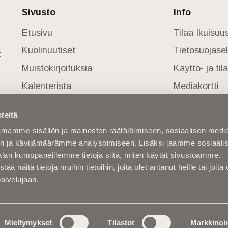
Sivusto
Info
Etusivu
Tilaa Ikuisu
Kuolinuutiset
Tietosuojase
t
Muistokirjoituksia
Käyttö- ja ti
Kalenterista
Mediakortti
Kuolema koskettaa
teitä
Asiantuntijoilta
mamme sisällön ja mainosten räätälöimiseen, sosiaalisen medi
Kuolleita
n ja kävijämäärämme analysoimiseen. Lisäksi jaamme sosiaali
alan kumppaneillemme tietoja siitä, miten käytät sivustoamme.
näitä tietoja muihin tietoihin, joita olet antanut heille tai joita 
palvelujaan.
Mieltymykset
Tilastot
Markkinoin