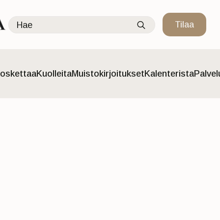
Search
Tilaa
for:
oskettaa
Kuolleita
Muistokirjoitukset
Kalenterista
Palve