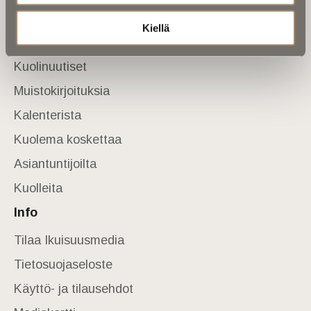
Sivusto
Kiellä
Etusivu
Kuolinuutiset
Muistokirjoituksia
Kalenterista
Kuolema koskettaa
Asiantuntijoilta
Kuolleita
Info
Tilaa Ikuisuusmedia
Tietosuojaseloste
Käyttö- ja tilausehdot