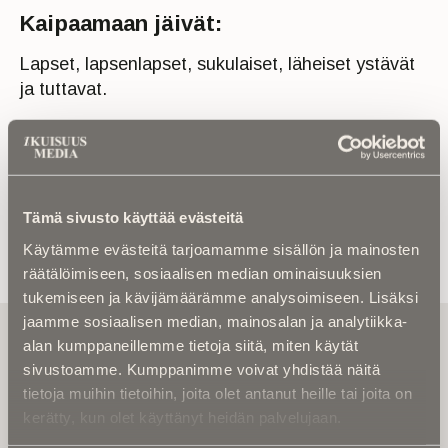
Kaipaamaan jäivät:
Lapset, lapsenlapset, sukulaiset, läheiset ystävät
ja tuttavat.
Tämä sivusto käyttää evästeitä
Käytämme evästeitä tarjoamamme sisällön ja mainosten
räätälöimiseen, sosiaalisen median ominaisuuksien
tukemiseen ja kävijämäärämme analysoimiseen. Lisäksi
jaamme sosiaalisen median, mainosalan ja analytiikka-
Tilaa uutiskirje - Pääset heti parhaiden
alan kumppaneillemme tietoja siitä, miten käytät
artikkelien pariin!
sivustoamme. Kumppanimme voivat yhdistää näitä
Kirjoita alle sähköpostiosoitteesi niin saat kaksi kertaa
tietoja muihin tietoihin, joita olet antanut heille tai joita on
kuukaudessa Ikuisuusmedian uutiskirjeen ja varmistat,
kerätty, kun olet käyttänyt heidän palvelujaan.
etteivät kiinnostavat artikkelit jää huomaamatta.