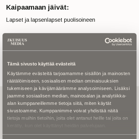
Kaipaamaan jäivät:
Lapset ja lapsenlapset puolisoineen
Tämä sivusto käyttää evästeitä
Käytämme evästeitä tarjoamamme sisällön ja mainosten
räätälöimiseen, sosiaalisen median ominaisuuksien
tukemiseen ja kävijämäärämme analysoimiseen. Lisäksi
Tilaa uutiskirje - Pääset heti parhaiden
jaamme sosiaalisen median, mainosalan ja analytiikka-
artikkelien pariin!
alan kumppaneillemme tietoja siitä, miten käytät
sivustoamme. Kumppanimme voivat yhdistää näitä
Kirjoita alle sähköpostiosoitteesi niin saat kaksi kertaa
tietoja muihin tietoihin, joita olet antanut heille tai joita on
kuukaudessa Ikuisuusmedian uutiskirjeen ja varmistat,
kerätty, kun olet käyttänyt heidän palvelujaan.
etteivät kiinnostavat artikkelit jää huomaamatta.
Uutiskirje on maksuton eikä se velvoita mihinkään.