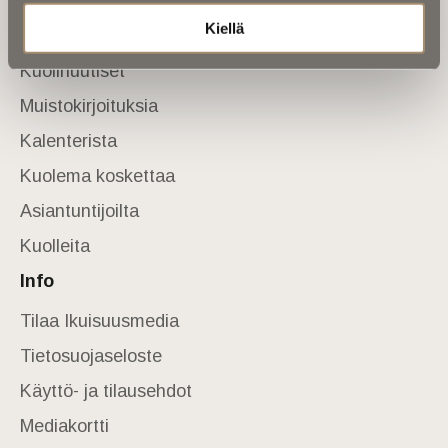
Kiellä
Etusivu
Kuolinuutiset
Muistokirjoituksia
Kalenterista
Kuolema koskettaa
Asiantuntijoilta
Kuolleita
Info
Tilaa Ikuisuusmedia
Tietosuojaseloste
Käyttö- ja tilausehdot
Mediakortti