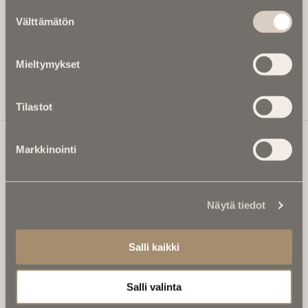
Suostumuksen
Kirjoita tähän sähköpostiosoite, johon haluat uutiskirjeen
Välttämätön
valinta
tulevan:
Mieltymykset
Tilaa Uutiskirje
Tilastot
Markkinointi
Ikuisuusmedia
Ikuisuusmedia on kuolinuutisointiin keskittynyt uusi ja
Näytä tiedot
valtakunnallinen mediabrändi. Julkaisemme uusimmat
kuolinuutiset ja kuolintiedot.
Salli kaikki
Tietoa meistä
Anna palautetta
Salli valinta
Yhteystiedot
Sivusto