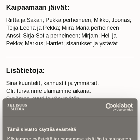
Kaipaamaan jäivät:
Riitta ja Sakari; Pekka perheineen; Mikko, Joonas;
Teija-Leena ja Pekka; Miira-Maria perheineen;
Anssi; Sirja-Sofia perheineen; Mirjam; Heli ja
Pekka; Markus; Harriet; sisarukset ja ystävät.
Lisätietoja:
Sinä kuuntelit, kannustit ja ymmärsit.
Olit turvamme elämämme aikana.
Sydämesi suuri ja väsymätön,
löi viimeisen lyöntinsä hiljaa.
Kristallivirran kaukaa näit, nyt perillä
saat olla luona Herran Jeesuksen.
Tämä sivusto käyttää evästeitä
Haluamme kiittää Attendo Hakalahtea isämme
Käytämme evästeitä tarjoamamme sisällön ja mainosten