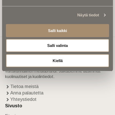
tulevan:
Näytä tiedot
Salli kaikki
Tilaa Uutiskirje
Salli valinta
Ikuisuusmedia
Kiellä
Ikuisuusmedia on kuolinuutisointiin keskittynyt uusi ja
valtakunnallinen mediabrändi. Julkaisemme uusimmat
kuolinuutiset ja kuolintiedot.
Tietoa meistä
Anna palautetta
Yhteystiedot
Sivusto