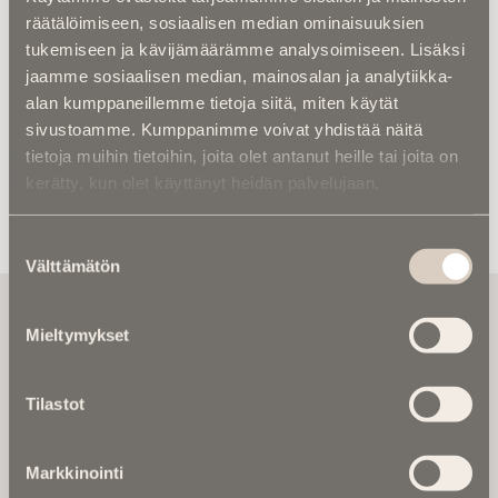
hyvästä hoidosta.
räätälöimiseen, sosiaalisen median ominaisuuksien
tukemiseen ja kävijämäärämme analysoimiseen. Lisäksi
Matin musiikilliset muistiseurat pidettiin la
jaamme sosiaalisen median, mainosalan ja analytiikka-
29.3.2025 Kokkolan baptistikirkossa.
alan kumppaneillemme tietoja siitä, miten käytät
sivustoamme. Kumppanimme voivat yhdistää näitä
tietoja muihin tietoihin, joita olet antanut heille tai joita on
kerätty, kun olet käyttänyt heidän palvelujaan.
Suostumuksen
Välttämätön
valinta
Tilaa uutiskirje - Pääset heti parhaiden
artikkelien pariin!
Mieltymykset
Kirjoita alle sähköpostiosoitteesi niin saat kaksi kertaa
kuukaudessa Ikuisuusmedian uutiskirjeen ja varmistat,
Tilastot
etteivät kiinnostavat artikkelit jää huomaamatta.
Uutiskirje on maksuton eikä se velvoita mihinkään.
Markkinointi
Kirjoita tähän sähköpostiosoite, johon haluat uutiskirjeen