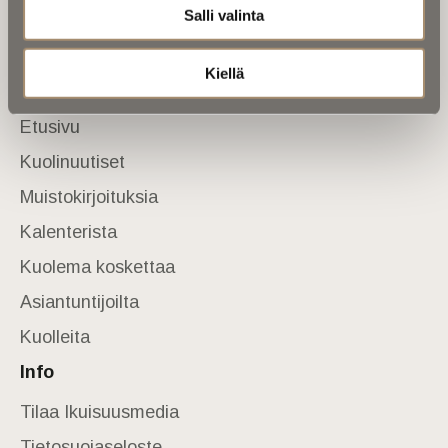
Tietoa meistä
Salli valinta
Anna palautetta
Yhteystiedot
Kiellä
Sivusto
Etusivu
Kuolinuutiset
Muistokirjoituksia
Kalenterista
Kuolema koskettaa
Asiantuntijoilta
Kuolleita
Info
Tilaa Ikuisuusmedia
Tietosuojaseloste