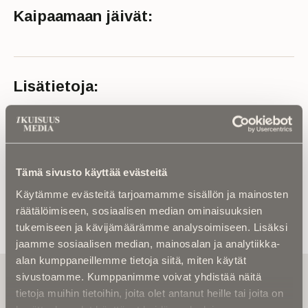
Kaipaamaan jäivät:
Lisätietoja:
Ikä: 81 vuotta
Kuolinaika: 2024
Lähde: Vaasan seurakunta
Tämä sivusto käyttää evästeitä
Käytämme evästeitä tarjoamamme sisällön ja mainosten
räätälöimiseen, sosiaalisen median ominaisuuksien
tukemiseen ja kävijämäärämme analysoimiseen. Lisäksi
jaamme sosiaalisen median, mainosalan ja analytiikka-
alan kumppaneillemme tietoja siitä, miten käytät
Tilaa uutiskirje - Pääset heti parhaiden
sivustoamme. Kumppanimme voivat yhdistää näitä
artikkelien pariin!
tietoja muihin tietoihin, joita olet antanut heille tai joita on