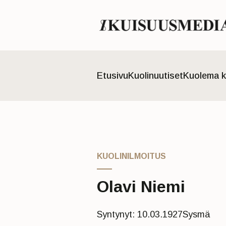
Etusivu
Kuolinuutiset
Kuolema k
KUOLINILMOITUS
Olavi Niemi
Syntynyt: 10.03.1927
Sysmä