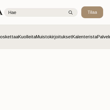
Search
Tilaa
for:
oskettaa
Kuolleita
Muistokirjoitukset
Kalenterista
Palve