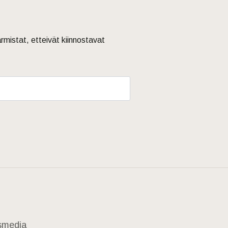
armistat, etteivät kiinnostavat
usmedia