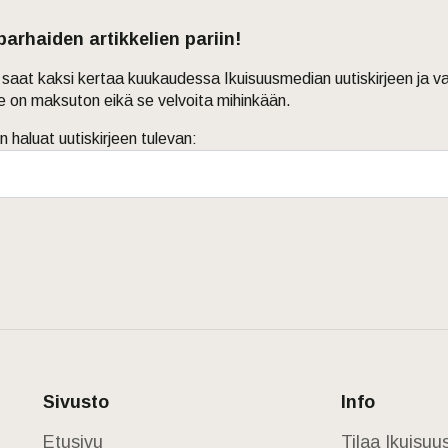
 parhaiden artikkelien pariin!
in saat kaksi kertaa kuukaudessa Ikuisuusmedian uutiskirjeen ja v
je on maksuton eikä se velvoita mihinkään.
n haluat uutiskirjeen tulevan:
Sivusto
Info
Etusivu
Tilaa Ikuisu