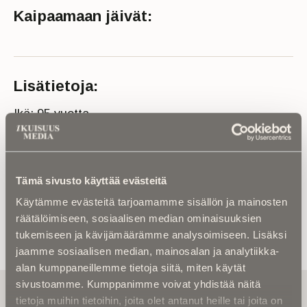
Kaipaamaan jäivät:
Lisätietoja:
Ikä: 95 vuotta
Kuolinaika: 2024
Lähde: Jyväskylän seurakunta ja Suur-Jyväskylän
lehti
Tämä sivusto käyttää evästeitä
Käytämme evästeitä tarjoamamme sisällön ja mainosten
räätälöimiseen, sosiaalisen median ominaisuuksien
tukemiseen ja kävijämäärämme analysoimiseen. Lisäksi
jaamme sosiaalisen median, mainosalan ja analytiikka-
alan kumppaneillemme tietoja siitä, miten käytät
sivustoamme. Kumppanimme voivat yhdistää näitä
Tilaa uutiskirje - Pääset heti parhaiden
tietoja muihin tietoihin, joita olet antanut heille tai joita on
artikkelien pariin!