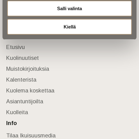
Salli valinta
Tietoa meistä
Anna palautetta
Yhteystiedot
Kiellä
Sivusto
Etusivu
Kuolinuutiset
Muistokirjoituksia
Kalenterista
Kuolema koskettaa
Asiantuntijoilta
Kuolleita
Info
Tilaa Ikuisuusmedia