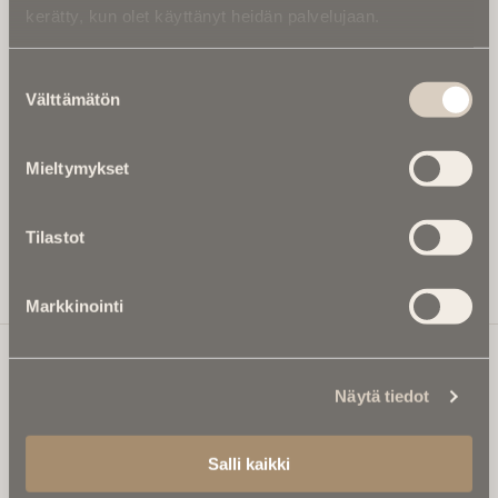
kerätty, kun olet käyttänyt heidän palvelujaan.
Kirjoita alle sähköpostiosoitteesi niin saat kaksi kertaa
kuukaudessa Ikuisuusmedian uutiskirjeen ja varmistat,
Suostumuksen
etteivät kiinnostavat artikkelit jää huomaamatta.
Välttämätön
valinta
Uutiskirje on maksuton eikä se velvoita mihinkään.
Kirjoita tähän sähköpostiosoite, johon haluat uutiskirjeen
Mieltymykset
tulevan:
Tilastot
Tilaa Uutiskirje
Markkinointi
Näytä tiedot
Ikuisuusmedia
Ikuisuusmedia on kuolinuutisointiin keskittynyt uusi ja
Salli kaikki
valtakunnallinen mediabrändi. Julkaisemme uusimmat
kuolinuutiset ja kuolintiedot.