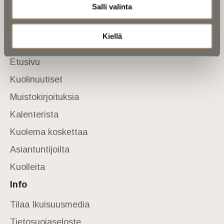
Tietoa meistä
Salli valinta
Anna palautetta
Yhteystiedot
Kiellä
Sivusto
Etusivu
Kuolinuutiset
Muistokirjoituksia
Kalenterista
Kuolema koskettaa
Asiantuntijoilta
Kuolleita
Info
Tilaa Ikuisuusmedia
Tietosuojaseloste