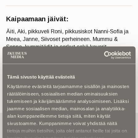
Kaipaamaan jäivät:
Äiti, Aki, pikkuveli Roni, pikkusiskot Nanni-Sofia ja
Meea, Janne, Siivoset perheineen. Mummu &
Seppo, kummitädit ja serkut sekä kaverit.
Tämä sivusto käyttää evästeitä
Käytämme evästeitä tarjoamamme sisällön ja mainosten
räätälöimiseen, sosiaalisen median ominaisuuksien
tukemiseen ja kävijämäärämme analysoimiseen. Lisäksi
jaamme sosiaalisen median, mainosalan ja analytiikka-
alan kumppaneillemme tietoja siitä, miten käytät
Tilaa uutiskirje - Pääset heti parhaiden
sivustoamme. Kumppanimme voivat yhdistää näitä
artikkelien pariin!
tietoja muihin tietoihin, joita olet antanut heille tai joita on