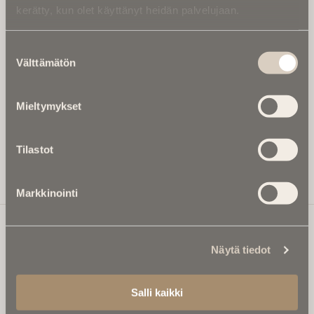
kerätty, kun olet käyttänyt heidän palvelujaan.
Kirjoita alle sähköpostiosoitteesi niin saat kaksi kertaa
kuukaudessa Ikuisuusmedian uutiskirjeen ja varmistat,
Suostumuksen
etteivät kiinnostavat artikkelit jää huomaamatta.
Välttämätön
valinta
Uutiskirje on maksuton eikä se velvoita mihinkään.
Kirjoita tähän sähköpostiosoite, johon haluat uutiskirjeen
Mieltymykset
tulevan:
Tilastot
Tilaa Uutiskirje
Markkinointi
Näytä tiedot
Ikuisuusmedia
Ikuisuusmedia on kuolinuutisointiin keskittynyt uusi ja
Salli kaikki
valtakunnallinen mediabrändi. Julkaisemme uusimmat
kuolinuutiset ja kuolintiedot.