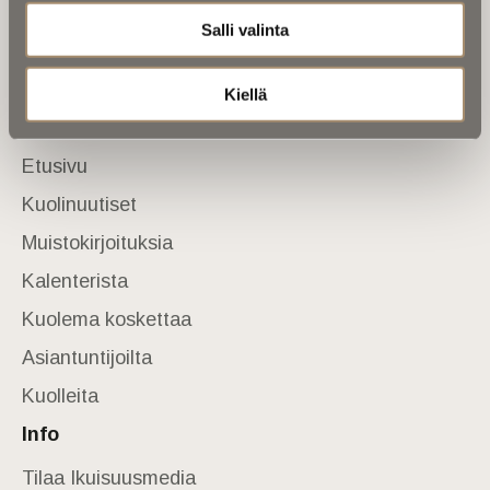
Salli valinta
Tietoa meistä
Anna palautetta
Yhteystiedot
Kiellä
Sivusto
Etusivu
Kuolinuutiset
Muistokirjoituksia
Kalenterista
Kuolema koskettaa
Asiantuntijoilta
Kuolleita
Info
Tilaa Ikuisuusmedia