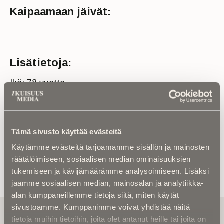
Kaipaamaan jäivät:
Lisätietoja:
Ikä: 78 vuotta
Kuolinaika: 2024
Lähde: Jyväskylän seurakunta ja Suur-Jyväskylän
lehti
Tämä sivusto käyttää evästeitä
Käytämme evästeitä tarjoamamme sisällön ja mainosten
räätälöimiseen, sosiaalisen median ominaisuuksien
tukemiseen ja kävijämäärämme analysoimiseen. Lisäksi
jaamme sosiaalisen median, mainosalan ja analytiikka-
alan kumppaneillemme tietoja siitä, miten käytät
sivustoamme. Kumppanimme voivat yhdistää näitä
Tilaa uutiskirje - Pääset heti parhaiden
tietoja muihin tietoihin, joita olet antanut heille tai joita on
artikkelien pariin!