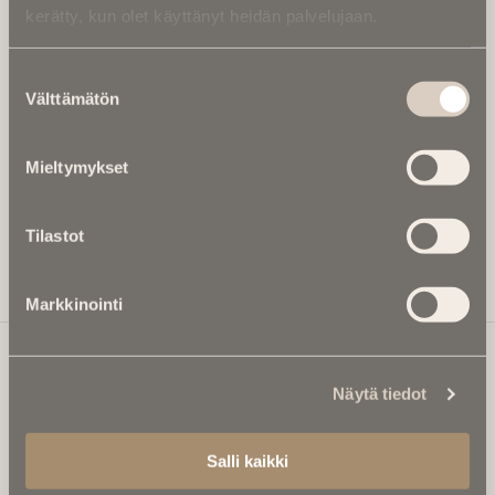
kerätty, kun olet käyttänyt heidän palvelujaan.
Kirjoita alle sähköpostiosoitteesi niin saat kaksi kertaa
kuukaudessa Ikuisuusmedian uutiskirjeen ja varmistat,
Suostumuksen
etteivät kiinnostavat artikkelit jää huomaamatta.
Välttämätön
valinta
Uutiskirje on maksuton eikä se velvoita mihinkään.
Kirjoita tähän sähköpostiosoite, johon haluat uutiskirjeen
Mieltymykset
tulevan:
Tilastot
Tilaa Uutiskirje
Markkinointi
Näytä tiedot
Ikuisuusmedia
Ikuisuusmedia on kuolinuutisointiin keskittynyt uusi ja
Salli kaikki
valtakunnallinen mediabrändi. Julkaisemme uusimmat
kuolinuutiset ja kuolintiedot.