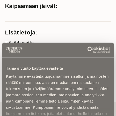
Kaipaamaan jäivät:
Lisätietoja:
Ikä: 64 vuotta
Kuolinaika: 2024
Lähde: Kuusamon seurakunta
Tämä sivusto käyttää evästeitä
Käytämme evästeitä tarjoamamme sisällön ja mainosten
räätälöimiseen, sosiaalisen median ominaisuuksien
tukemiseen ja kävijämäärämme analysoimiseen. Lisäksi
jaamme sosiaalisen median, mainosalan ja analytiikka-
alan kumppaneillemme tietoja siitä, miten käytät
sivustoamme. Kumppanimme voivat yhdistää näitä
Tilaa uutiskirje - Pääset heti parhaiden
tietoja muihin tietoihin, joita olet antanut heille tai joita on
artikkelien pariin!