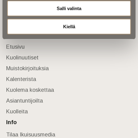
Salli valinta
Tietoa meistä
Anna palautetta
Yhteystiedot
Kiellä
Sivusto
Etusivu
Kuolinuutiset
Muistokirjoituksia
Kalenterista
Kuolema koskettaa
Asiantuntijoilta
Kuolleita
Info
Tilaa Ikuisuusmedia