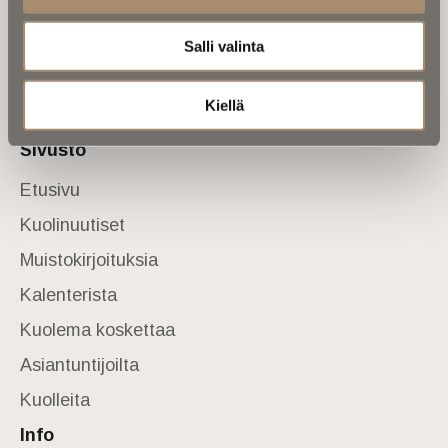
valtakunnallinen mediabrändi. Julkaisemme uusimmat
kuolinuutiset ja kuolintiedot.
Salli valinta
Tietoa meistä
Anna palautetta
Kiellä
Yhteystiedot
Sivusto
Etusivu
Kuolinuutiset
Muistokirjoituksia
Kalenterista
Kuolema koskettaa
Asiantuntijoilta
Kuolleita
Info