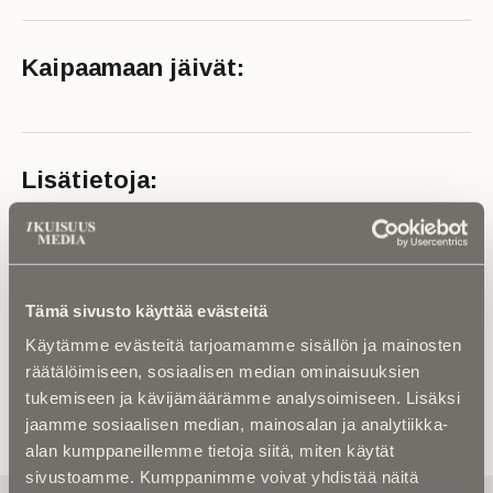
Kaipaamaan jäivät:
Lisätietoja:
IKä: 92 vuotta
Kuolinaika: 2024
Lähde: Jyväskylän seurakunta ja Suur-Jyväskylän
lehti
Tämä sivusto käyttää evästeitä
Käytämme evästeitä tarjoamamme sisällön ja mainosten
räätälöimiseen, sosiaalisen median ominaisuuksien
tukemiseen ja kävijämäärämme analysoimiseen. Lisäksi
jaamme sosiaalisen median, mainosalan ja analytiikka-
alan kumppaneillemme tietoja siitä, miten käytät
sivustoamme. Kumppanimme voivat yhdistää näitä