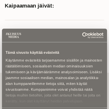
Kaipaamaan jäivät:
Lue muistokirjoitus tai kuolinuutinen
Tämä sivusto käyttää evästeitä
Käytämme evästeitä tarjoamamme sisällön ja mainosten
räätälöimiseen, sosiaalisen median ominaisuuksien
tukemiseen ja kävijämäärämme analysoimiseen. Lisäksi
jaamme sosiaalisen median, mainosalan ja analytiikka-
Tilaa uutiskirje - Pääset heti parhaiden
alan kumppaneillemme tietoja siitä, miten käytät
artikkelien pariin!
sivustoamme. Kumppanimme voivat yhdistää näitä
Kirjoita alle sähköpostiosoitteesi niin saat kaksi kertaa
tietoja muihin tietoihin, joita olet antanut heille tai joita on
kuukaudessa Ikuisuusmedian uutiskirjeen ja varmistat,
kerätty, kun olet käyttänyt heidän palvelujaan.
etteivät kiinnostavat artikkelit jää huomaamatta.