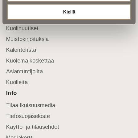
Sivusto
Kiellä
Etusivu
Kuolinuutiset
Muistokirjoituksia
Kalenterista
Kuolema koskettaa
Asiantuntijoilta
Kuolleita
Info
Tilaa Ikuisuusmedia
Tietosuojaseloste
Käyttö- ja tilausehdot
Mediakortti