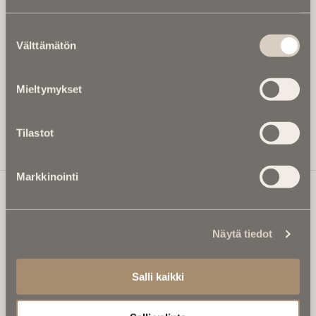
kuukaudessa Ikuisuusmedian uutiskirjeen ja varmistat,
etteivät kiinnostavat artikkelit jää huomaamatta.
Suostumuksen
Uutiskirje on maksuton eikä se velvoita mihinkään.
Välttämätön
valinta
Kirjoita tähän sähköpostiosoite, johon haluat uutiskirjeen
tulevan:
Mieltymykset
Tilastot
Tilaa Uutiskirje
Markkinointi
Ikuisuusmedia
Näytä tiedot
Ikuisuusmedia on kuolinuutisointiin keskittynyt uusi ja
valtakunnallinen mediabrändi. Julkaisemme uusimmat
Salli kaikki
kuolinuutiset ja kuolintiedot.
Tietoa meistä