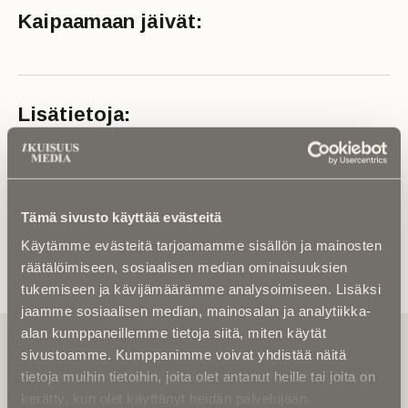
Kaipaamaan jäivät:
Lisätietoja:
Ikä: 81 vuotta
Lähde: Rovaniemen seurakunta
Tämä sivusto käyttää evästeitä
Käytämme evästeitä tarjoamamme sisällön ja mainosten
räätälöimiseen, sosiaalisen median ominaisuuksien
tukemiseen ja kävijämäärämme analysoimiseen. Lisäksi
jaamme sosiaalisen median, mainosalan ja analytiikka-
alan kumppaneillemme tietoja siitä, miten käytät
Tilaa uutiskirje - Pääset heti parhaiden
sivustoamme. Kumppanimme voivat yhdistää näitä
artikkelien pariin!
tietoja muihin tietoihin, joita olet antanut heille tai joita on
Kirjoita alle sähköpostiosoitteesi niin saat kaksi kertaa
kerätty, kun olet käyttänyt heidän palvelujaan.