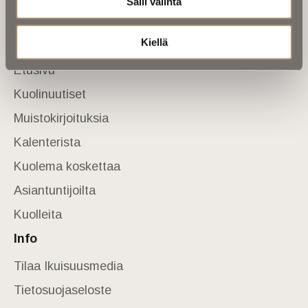
Salli valinta
Anna palautetta
Yhteystiedot
Sivusto
Kiellä
Etusivu
Kuolinuutiset
Muistokirjoituksia
Kalenterista
Kuolema koskettaa
Asiantuntijoilta
Kuolleita
Info
Tilaa Ikuisuusmedia
Tietosuojaseloste