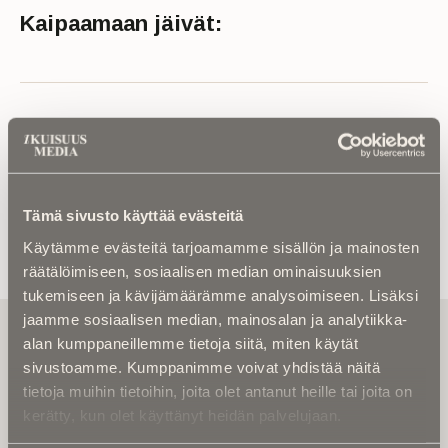
Kaipaamaan jäivät:
Lue muistokirjoitus tai kuolinuutinen
Tämä sivusto käyttää evästeitä
Käytämme evästeitä tarjoamamme sisällön ja mainosten
räätälöimiseen, sosiaalisen median ominaisuuksien
tukemiseen ja kävijämäärämme analysoimiseen. Lisäksi
jaamme sosiaalisen median, mainosalan ja analytiikka-
Tilaa uutiskirje - Pääset heti parhaiden
alan kumppaneillemme tietoja siitä, miten käytät
artikkelien pariin!
sivustoamme. Kumppanimme voivat yhdistää näitä
Kirjoita alle sähköpostiosoitteesi niin saat kaksi kertaa
tietoja muihin tietoihin, joita olet antanut heille tai joita on
kuukaudessa Ikuisuusmedian uutiskirjeen ja varmistat,
kerätty, kun olet käyttänyt heidän palvelujaan.
etteivät kiinnostavat artikkelit jää huomaamatta.