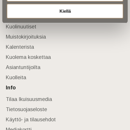
Sivusto
Kiellä
Etusivu
Kuolinuutiset
Muistokirjoituksia
Kalenterista
Kuolema koskettaa
Asiantuntijoilta
Kuolleita
Info
Tilaa Ikuisuusmedia
Tietosuojaseloste
Käyttö- ja tilausehdot
Mediakortti