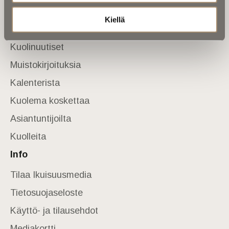
Sivusto
Kiellä
Etusivu
Kuolinuutiset
Muistokirjoituksia
Kalenterista
Kuolema koskettaa
Asiantuntijoilta
Kuolleita
Info
Tilaa Ikuisuusmedia
Tietosuojaseloste
Käyttö- ja tilausehdot
Mediakortti