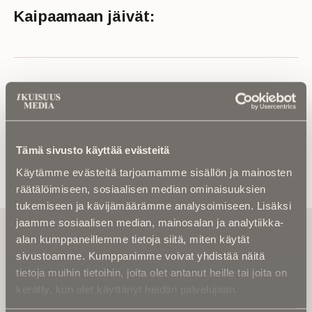
Kaipaamaan jäivät:
Lue muistokirjoitus tai kuolinuutinen
Tämä sivusto käyttää evästeitä
Käytämme evästeitä tarjoamamme sisällön ja mainosten
räätälöimiseen, sosiaalisen median ominaisuuksien
tukemiseen ja kävijämäärämme analysoimiseen. Lisäksi
jaamme sosiaalisen median, mainosalan ja analytiikka-
Tilaa uutiskirje - Pääset heti parhaiden
alan kumppaneillemme tietoja siitä, miten käytät
artikkelien pariin!
sivustoamme. Kumppanimme voivat yhdistää näitä
Kirjoita alle sähköpostiosoitteesi niin saat kaksi kertaa
tietoja muihin tietoihin, joita olet antanut heille tai joita on
kuukaudessa Ikuisuusmedian uutiskirjeen ja varmistat,
kerätty, kun olet käyttänyt heidän palvelujaan.
etteivät kiinnostavat artikkelit jää huomaamatta.