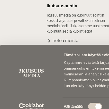
Ikuisuusmedia
Ikuisuusmedia on kuolinuutisointiin
keskittynyt uusi ja valtakunnallinen
mediabrändi. Julkaisemme uusimma
kuolinuutiset ja kuolintiedot.
Tietoa meistä
Anna palautetta
Yhteystiedot
Tämä sivusto käyttää eväs
Käytämme evästeitä tarjoa
ominaisuuksien tukemisee
mainosalan ja analytiikka-
Kumppanimme voivat yhdistää 
kun olet käyttänyt heidän 
Suostumuksen
Välttämätön