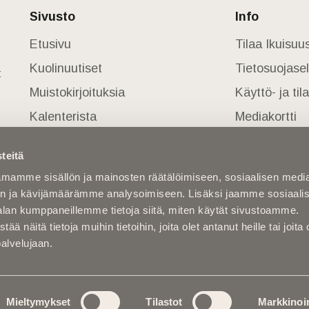
Sivusto
Info
Etusivu
Tilaa Ikuisu
Kuolinuutiset
Tietosuojase
t
Muistokirjoituksia
Käyttö- ja ti
Kalenterista
Mediakortti
Kuolema koskettaa
teitä
Asiantuntijoilta
mamme sisällön ja mainosten räätälöimiseen, sosiaalisen medi
Kuolleita
n ja kävijämäärämme analysoimiseen. Lisäksi jaamme sosiaali
alan kumppaneillemme tietoja siitä, miten käytät sivustoamme.
näitä tietoja muihin tietoihin, joita olet antanut heille tai joita 
palvelujaan.
Mieltymykset
Tilastot
Markkinoin