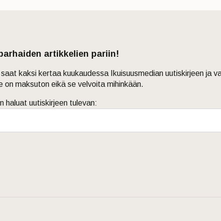
 parhaiden artikkelien pariin!
in saat kaksi kertaa kuukaudessa Ikuisuusmedian uutiskirjeen ja v
je on maksuton eikä se velvoita mihinkään.
n haluat uutiskirjeen tulevan: