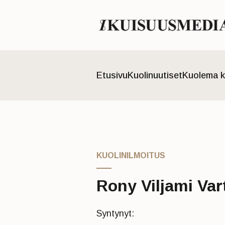
Etusivu
Kuolinuutiset
Kuolema k
KUOLINILMOITUS
Rony Viljami Var
Syntynyt: