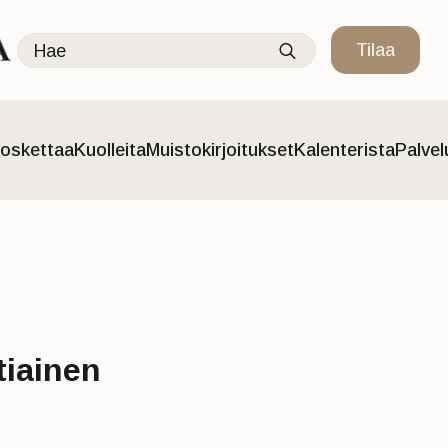
Search
Tilaa
for:
oskettaa
Kuolleita
Muistokirjoitukset
Kalenterista
Palve
tiainen