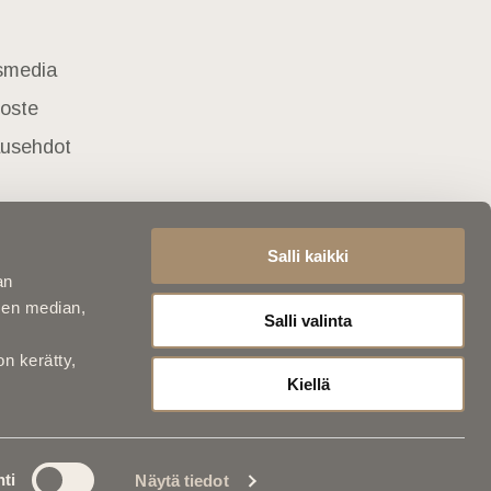
usmedia
loste
lausehdot
Salli kaikki
an
sen median,
Salli valinta
on kerätty,
Kiellä
ti
Näytä tiedot