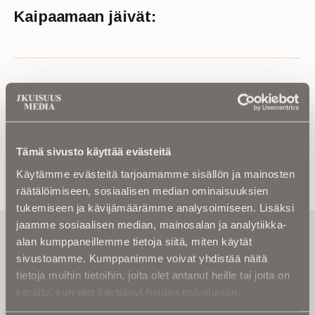
Kaipaamaan jäivät:
Lue muistokirjoitus tai kuolinuutinen
Tämä sivusto käyttää evästeitä
Käytämme evästeitä tarjoamamme sisällön ja mainosten
räätälöimiseen, sosiaalisen median ominaisuuksien
tukemiseen ja kävijämäärämme analysoimiseen. Lisäksi
jaamme sosiaalisen median, mainosalan ja analytiikka-
Tilaa uutiskirje - Pääset heti parhaiden
alan kumppaneillemme tietoja siitä, miten käytät
artikkelien pariin!
sivustoamme. Kumppanimme voivat yhdistää näitä
Kirjoita alle sähköpostiosoitteesi niin saat kaksi kertaa
tietoja muihin tietoihin, joita olet antanut heille tai joita on
kuukaudessa Ikuisuusmedian uutiskirjeen ja varmistat,
kerätty, kun olet käyttänyt heidän palvelujaan.
etteivät kiinnostavat artikkelit jää huomaamatta.