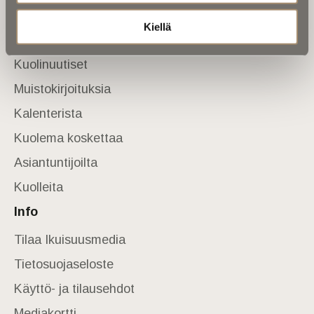
Sivusto
Kiellä
Etusivu
Kuolinuutiset
Muistokirjoituksia
Kalenterista
Kuolema koskettaa
Asiantuntijoilta
Kuolleita
Info
Tilaa Ikuisuusmedia
Tietosuojaseloste
Käyttö- ja tilausehdot
Mediakortti