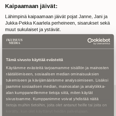
Kaipaamaan jäivät:
Lähimpinä kaipaamaan jäivät pojat Janne, Jani ja
Jukka-Pekka Kaarlela perheineen, sisarukset sekä
muut sukulaiset ja ystävät.
Tämä sivusto käyttää evästeitä
Käytämme evästeitä tarjoamamme sisällön ja mainosten
räätälöimiseen, sosiaalisen median ominaisuuksien
tukemiseen ja kävijämäärämme analysoimiseen. Lisäksi
jaamme sosiaalisen median, mainosalan ja analytiikka-
Tilaa uutiskirje - Pääset heti parhaiden
alan kumppaneillemme tietoja siitä, miten käytät
artikkelien pariin!
sivustoamme. Kumppanimme voivat yhdistää näitä
tietoja muihin tietoihin, joita olet antanut heille tai joita on
Kirjoita alle sähköpostiosoitteesi niin saat kaksi kertaa
kerätty, kun olet käyttänyt heidän palvelujaan.
kuukaudessa Ikuisuusmedian uutiskirjeen ja varmistat,