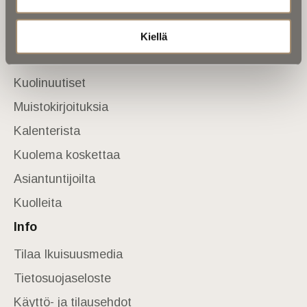
Yhteystiedot
Sivusto
Kiellä
Etusivu
Kuolinuutiset
Muistokirjoituksia
Kalenterista
Kuolema koskettaa
Asiantuntijoilta
Kuolleita
Info
Tilaa Ikuisuusmedia
Tietosuojaseloste
Käyttö- ja tilausehdot