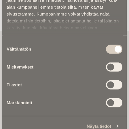
alan kumppaneillemme tietoja siitä, miten käytät
sivustoamme. Kumppanimme voivat yhdistää näitä
tietoja muihin tietoihin, joita olet antanut heille tai joita on
kerätty, kun olet käyttänyt heidän palvelujaan.
Tilaa uutiskirje - Pääset heti parhaiden
Suostumuksen
artikkelien pariin!
Välttämätön
valinta
Kirjoita alle sähköpostiosoitteesi niin saat kaksi kertaa
kuukaudessa Ikuisuusmedian uutiskirjeen ja varmistat,
Mieltymykset
etteivät kiinnostavat artikkelit jää huomaamatta.
Uutiskirje on maksuton eikä se velvoita mihinkään.
Tilastot
Kirjoita tähän sähköpostiosoite, johon haluat uutiskirjeen
tulevan:
Markkinointi
Tilaa Uutiskirje
Näytä tiedot