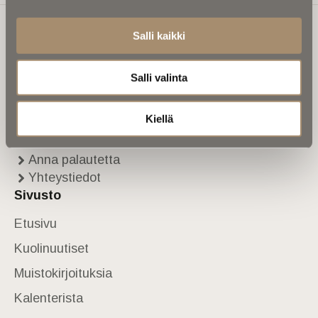
Salli kaikki
Ikuisuusmedia
Salli valinta
Ikuisuusmedia on kuolinuutisointiin keskittynyt uusi ja
valtakunnallinen mediabrändi. Julkaisemme uusimmat
kuolinuutiset ja kuolintiedot.
Kiellä
Tietoa meistä
Anna palautetta
Yhteystiedot
Sivusto
Etusivu
Kuolinuutiset
Muistokirjoituksia
Kalenterista