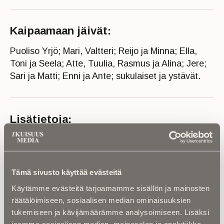
Kaipaamaan jäivät:
Puoliso Yrjö; Mari, Valtteri; Reijo ja Minna; Ella,
Toni ja Seela; Atte, Tuulia, Rasmus ja Alina; Jere;
Sari ja Matti; Enni ja Ante; sukulaiset ja ystävät.
Lisätietoja:
"On hiljaisuus ja rajaton suru, mutta on myös
loppumaton rakkaus ja kiitollisuus. Vaikka olet nyt
poissa, olet yhä lähellämme. Sydämissämme kuljet
Tämä sivusto käyttää evästeitä
aina."
Käytämme evästeitä tarjoamamme sisällön ja mainosten
räätälöimiseen, sosiaalisen median ominaisuuksien
Uurna laskettu Unarin hautausmaalle 16.6.2026.
tukemiseen ja kävijämäärämme analysoimiseen. Lisäksi
jaamme sosiaalisen median, mainosalan ja analytiikka-