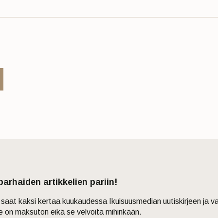
 parhaiden artikkelien pariin!
in saat kaksi kertaa kuukaudessa Ikuisuusmedian uutiskirjeen ja v
je on maksuton eikä se velvoita mihinkään.