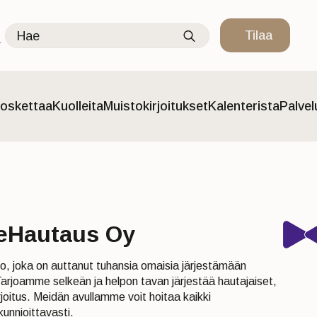
Search
Tilaa
for:
oskettaa
Kuolleita
Muistokirjoitukset
Kalenterista
Palve
 eHautaus Oy
o, joka on auttanut tuhansia omaisia järjestämään
arjoamme selkeän ja helpon tavan järjestää hautajaiset,
irjoitus. Meidän avullamme voit hoitaa kaikki
kunnioittavasti.