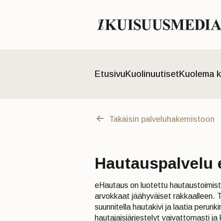
Etusivu
Kuolinuutiset
Kuolema k
Takaisin palveluhakemistoon
Hautauspalvelu
eHautaus on luotettu hautaustoimist
arvokkaat jäähyväiset rakkaalleen. T
suunnitella hautakivi ja laatia perunk
hautajaisjärjestelyt vaivattomasti ja 