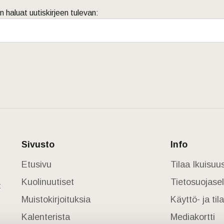
n haluat uutiskirjeen tulevan:
Sivusto
Info
Etusivu
Tilaa Ikuisu
Kuolinuutiset
Tietosuojase
t
Muistokirjoituksia
Käyttö- ja ti
Kalenterista
Mediakortti