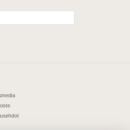
usmedia
loste
lausehdot