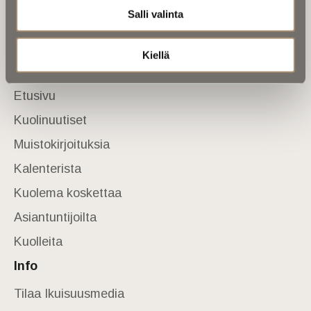
Salli valinta
Tietoa meistä
Anna palautetta
Yhteystiedot
Kiellä
Sivusto
Etusivu
Kuolinuutiset
Muistokirjoituksia
Kalenterista
Kuolema koskettaa
Asiantuntijoilta
Kuolleita
Info
Tilaa Ikuisuusmedia