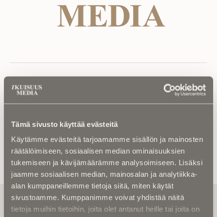
Ristirannankatu 5 A 3, 67100 Kokkola
040 327 4538
Tämä sivusto käyttää evästeitä
Vieraile yrityksen sivustolla
Käytämme evästeitä tarjoamamme sisällön ja mainosten
räätälöimiseen, sosiaalisen median ominaisuuksien
tukemiseen ja kävijämäärämme analysoimiseen. Lisäksi
jaamme sosiaalisen median, mainosalan ja analytiikka-
alan kumppaneillemme tietoja siitä, miten käytät
Tilaa uutiskirje - Pääset heti parhaiden
sivustoamme. Kumppanimme voivat yhdistää näitä
artikkelien pariin!
tietoja muihin tietoihin, joita olet antanut heille tai joita on