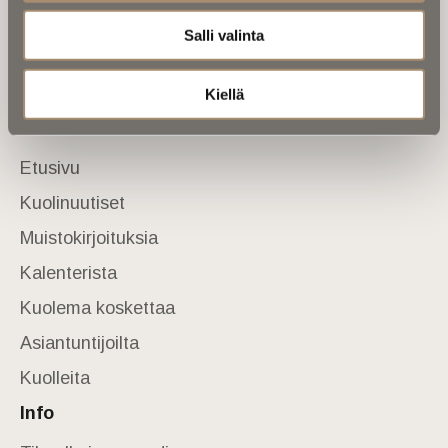
kuolinuutiset ja kuolintiedot.
Salli valinta
Tietoa meistä
Anna palautetta
Kiellä
Yhteystiedot
Sivusto
Etusivu
Kuolinuutiset
Muistokirjoituksia
Kalenterista
Kuolema koskettaa
Asiantuntijoilta
Kuolleita
Info