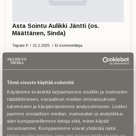
Asta Sointu Aulikki Jäntti (os.
Määttänen, Sinda)
Tapani P
21.2.2025
Ei kommentteja
Read more
Tämä sivusto käyttää evästeitä
Käytämme evästeitä tarjoamamme sisällön ja mainosten
räätälöimiseen, sosiaalisen median ominaisuuksien
tukemiseen ja kävijämäärämme analysoimiseen. Lisäksi
jaamme sosiaalisen median, mainosalan ja analytiikka-
alan kumppaneillemme tietoja siitä, miten käytät
sivustoamme. Kumppanimme voivat yhdistää näitä
Tilaa uutiskirje - Pääset heti parhaiden
tietoja muihin tietoihin, joita olet antanut heille tai joita on