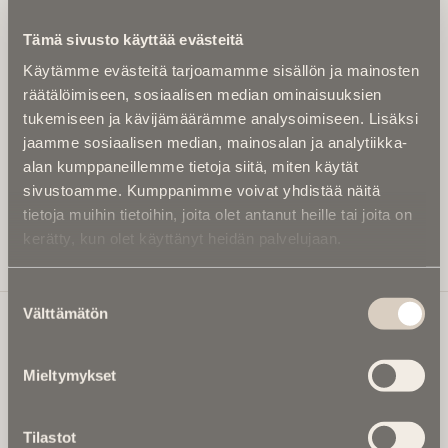
Kirjoita alle sähköpostiosoitteesi niin saat kaksi kertaa
Tämä sivusto käyttää evästeitä
kuukaudessa Ikuisuusmedian uutiskirjeen ja varmistat,
Käytämme evästeitä tarjoamamme sisällön ja mainosten
etteivät kiinnostavat artikkelit jää huomaamatta.
räätälöimiseen, sosiaalisen median ominaisuuksien
Uutiskirje on maksuton eikä se velvoita mihinkään.
tukemiseen ja kävijämäärämme analysoimiseen. Lisäksi
Kirjoita tähän sähköpostiosoite, johon haluat uutiskirjeen
jaamme sosiaalisen median, mainosalan ja analytiikka-
tulevan:
alan kumppaneillemme tietoja siitä, miten käytät
sivustoamme. Kumppanimme voivat yhdistää näitä
tietoja muihin tietoihin, joita olet antanut heille tai joita on
kerätty, kun olet käyttänyt heidän palvelujaan.
Tilaa Uutiskirje
Suostumuksen
Välttämätön
valinta
Ikuisuusmedia
Mieltymykset
Ikuisuusmedia on kuolinuutisointiin keskittynyt uusi ja
valtakunnallinen mediabrändi. Julkaisemme uusimmat
Tilastot
kuolinuutiset ja kuolintiedot.