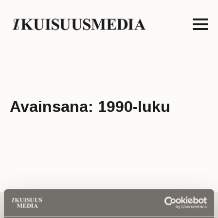
Avainsana:
1990-luku
Tilaa uutiskirje - Pääset heti parhaiden
artikkelien pariin!