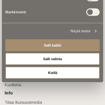
Tietoa meistä
Markkinointi
Anna palautetta
Yhteystiedot
Sivusto
Näytä tiedot
Etusivu
Kuolinuutiset
Salli kaikki
Muistokirjoituksia
Salli valinta
Kalenterista
Kuolema koskettaa
Kiellä
Asiantuntijoilta
Kuolleita
Info
Tilaa Ikuisuusmedia