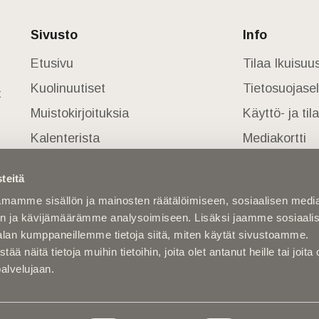
Sivusto
Info
Etusivu
Tilaa Ikuisu
Kuolinuutiset
Tietosuojase
t
Muistokirjoituksia
Käyttö- ja ti
Kalenterista
Mediakortti
Kuolema koskettaa
teitä
Asiantuntijoilta
mamme sisällön ja mainosten räätälöimiseen, sosiaalisen medi
Kuolleita
n ja kävijämäärämme analysoimiseen. Lisäksi jaamme sosiaali
alan kumppaneillemme tietoja siitä, miten käytät sivustoamme.
näitä tietoja muihin tietoihin, joita olet antanut heille tai joita 
palvelujaan.