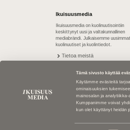
Ikuisuusmedia
Ikuisuusmedia on kuolinuutisointiin
keskittynyt uusi ja valtakunnallinen
mediabrändi. Julkaisemme uusimma
kuolinuutiset ja kuolintiedot.
Tietoa meistä
Anna palautetta
Yhteystiedot
Tämä sivusto käyttää eväs
Käytämme evästeitä tarjoa
ominaisuuksien tukemisee
mainosalan ja analytiikka-
Kumppanimme voivat yhdistää 
kun olet käyttänyt heidän 