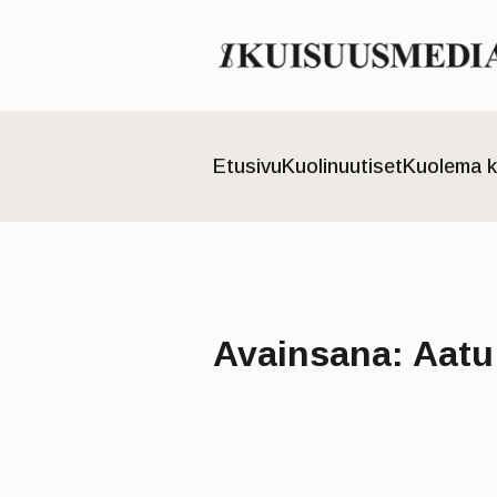
Etusivu
Kuolinuutiset
Kuolema k
Avainsana:
Aatu