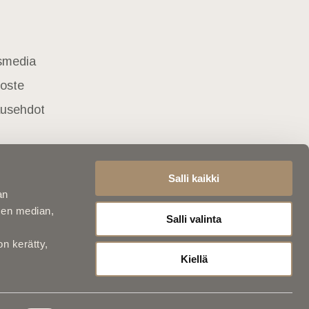
usmedia
loste
lausehdot
Salli kaikki
an
sen median,
Salli valinta
on kerätty,
Kiellä