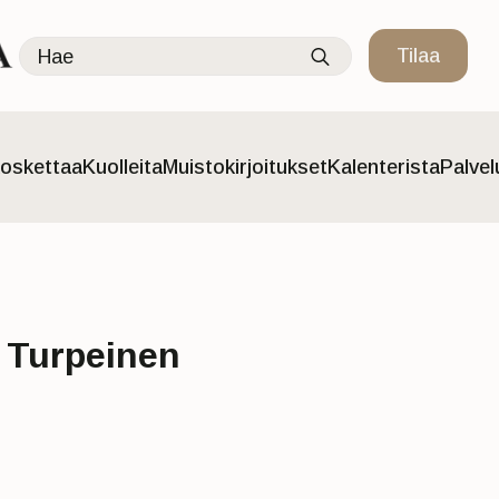
Search
Tilaa
for:
oskettaa
Kuolleita
Muistokirjoitukset
Kalenterista
Palve
 Turpeinen