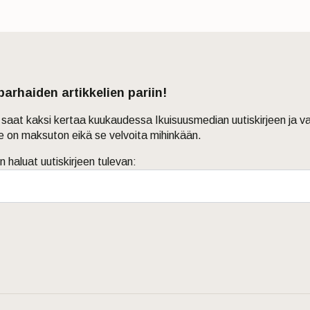
 parhaiden artikkelien pariin!
in saat kaksi kertaa kuukaudessa Ikuisuusmedian uutiskirjeen ja v
je on maksuton eikä se velvoita mihinkään.
n haluat uutiskirjeen tulevan: