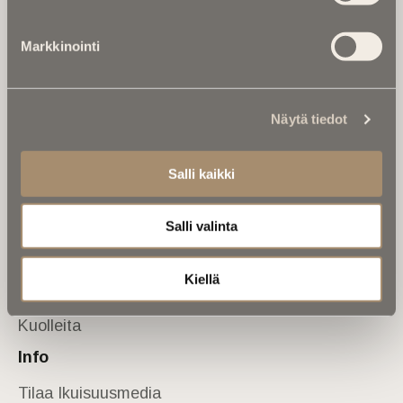
Tietoa meistä
Markkinointi
Anna palautetta
Yhteystiedot
Sivusto
Näytä tiedot
Etusivu
Kuolinuutiset
Salli kaikki
Muistokirjoituksia
Salli valinta
Kalenterista
Kuolema koskettaa
Kiellä
Asiantuntijoilta
Kuolleita
Info
Tilaa Ikuisuusmedia