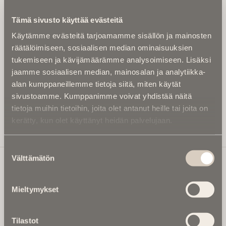
Kirjoita alle sähköpostiosoitteesi niin saat kaksi kertaa
Tämä sivusto käyttää evästeitä
kuukaudessa Ikuisuusmedian uutiskirjeen ja varmistat,
Käytämme evästeitä tarjoamamme sisällön ja mainosten
etteivät kiinnostavat artikkelit jää huomaamatta.
räätälöimiseen, sosiaalisen median ominaisuuksien
Uutiskirje on maksuton eikä se velvoita mihinkään.
tukemiseen ja kävijämäärämme analysoimiseen. Lisäksi
Kirjoita tähän sähköpostiosoite, johon haluat uutiskirjeen
jaamme sosiaalisen median, mainosalan ja analytiikka-
tulevan:
alan kumppaneillemme tietoja siitä, miten käytät
sivustoamme. Kumppanimme voivat yhdistää näitä
tietoja muihin tietoihin, joita olet antanut heille tai joita on
kerätty, kun olet käyttänyt heidän palvelujaan.
Tilaa Uutiskirje
Suostumuksen
Välttämätön
valinta
Ikuisuusmedia
Mieltymykset
Ikuisuusmedia on kuolinuutisointiin keskittynyt uusi ja
valtakunnallinen mediabrändi. Julkaisemme uusimmat
Tilastot
kuolinuutiset ja kuolintiedot.