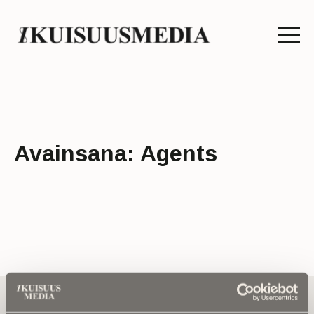
Avainsana:
Agents
Tilaa uutiskirje - Pääset heti parhaiden
artikkelien pariin!