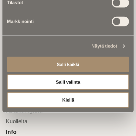
Tilastot
valtakunnallinen mediabrändi. Julkaisemme uusimmat
kuolinuutiset ja kuolintiedot.
Markkinointi
Tietoa meistä
Anna palautetta
Yhteystiedot
Sivusto
Näytä tiedot
Etusivu
Salli kaikki
Kuolinuutiset
Muistokirjoituksia
Salli valinta
Kalenterista
Kuolema koskettaa
Kiellä
Asiantuntijoilta
Kuolleita
Info