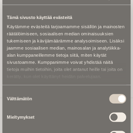
Tilaa uutiskirje - Pääset heti parhaiden
artikkelien pariin!
Tämä sivusto käyttää evästeitä
Kirjoita alle sähköpostiosoitteesi niin saat kaksi kertaa
Käytämme evästeitä tarjoamamme sisällön ja mainosten
kuukaudessa Ikuisuusmedian uutiskirjeen ja varmistat,
räätälöimiseen, sosiaalisen median ominaisuuksien
etteivät kiinnostavat artikkelit jää huomaamatta.
tukemiseen ja kävijämäärämme analysoimiseen. Lisäksi
Uutiskirje on maksuton eikä se velvoita mihinkään.
jaamme sosiaalisen median, mainosalan ja analytiikka-
Kirjoita tähän sähköpostiosoite, johon haluat uutiskirjeen
alan kumppaneillemme tietoja siitä, miten käytät
tulevan:
sivustoamme. Kumppanimme voivat yhdistää näitä
tietoja muihin tietoihin, joita olet antanut heille tai joita on
kerätty, kun olet käyttänyt heidän palvelujaan.
Tilaa Uutiskirje
Suostumuksen
Välttämätön
valinta
Mieltymykset
Ikuisuusmedia
Ikuisuusmedia on kuolinuutisointiin keskittynyt uusi ja