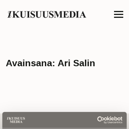
Avainsana:
Ari Salin
Tilaa uutiskirje - Pääset heti parhaiden
artikkelien pariin!