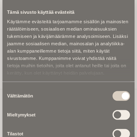
Kirjoita alle sähköpostiosoitteesi niin saat kaksi kertaa
Tämä sivusto käyttää evästeitä
kuukaudessa Ikuisuusmedian uutiskirjeen ja varmistat,
Käytämme evästeitä tarjoamamme sisällön ja mainosten
etteivät kiinnostavat artikkelit jää huomaamatta.
räätälöimiseen, sosiaalisen median ominaisuuksien
Uutiskirje on maksuton eikä se velvoita mihinkään.
tukemiseen ja kävijämäärämme analysoimiseen. Lisäksi
Kirjoita tähän sähköpostiosoite, johon haluat uutiskirjeen
jaamme sosiaalisen median, mainosalan ja analytiikka-
tulevan:
alan kumppaneillemme tietoja siitä, miten käytät
sivustoamme. Kumppanimme voivat yhdistää näitä
tietoja muihin tietoihin, joita olet antanut heille tai joita on
kerätty, kun olet käyttänyt heidän palvelujaan.
Tilaa Uutiskirje
Suostumuksen
Välttämätön
valinta
Ikuisuusmedia
Mieltymykset
Ikuisuusmedia on kuolinuutisointiin keskittynyt uusi ja
valtakunnallinen mediabrändi. Julkaisemme uusimmat
Tilastot
kuolinuutiset ja kuolintiedot.