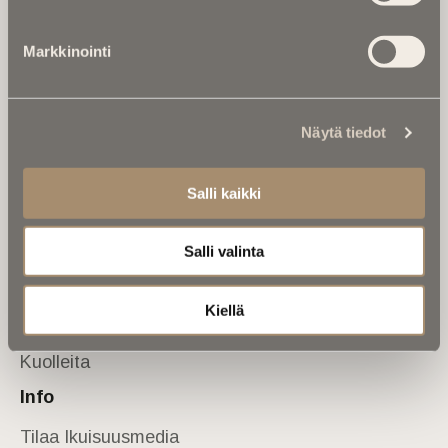
Tietoa meistä
Markkinointi
Anna palautetta
Yhteystiedot
Sivusto
Näytä tiedot
Etusivu
Kuolinuutiset
Salli kaikki
Muistokirjoituksia
Salli valinta
Kalenterista
Kuolema koskettaa
Kiellä
Asiantuntijoilta
Kuolleita
Info
Tilaa Ikuisuusmedia