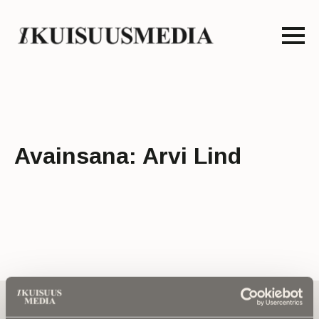
Avainsana:
Arvi Lind
Tilaa uutiskirje - Pääset heti parhaiden
artikkelien pariin!