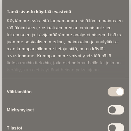
Kirjoita alle sähköpostiosoitteesi niin saat kaksi kertaa
Tämä sivusto käyttää evästeitä
kuukaudessa Ikuisuusmedian uutiskirjeen ja varmistat,
Käytämme evästeitä tarjoamamme sisällön ja mainosten
etteivät kiinnostavat artikkelit jää huomaamatta.
räätälöimiseen, sosiaalisen median ominaisuuksien
Uutiskirje on maksuton eikä se velvoita mihinkään.
tukemiseen ja kävijämäärämme analysoimiseen. Lisäksi
Kirjoita tähän sähköpostiosoite, johon haluat uutiskirjeen
jaamme sosiaalisen median, mainosalan ja analytiikka-
tulevan:
alan kumppaneillemme tietoja siitä, miten käytät
sivustoamme. Kumppanimme voivat yhdistää näitä
tietoja muihin tietoihin, joita olet antanut heille tai joita on
kerätty, kun olet käyttänyt heidän palvelujaan.
Tilaa Uutiskirje
Suostumuksen
Välttämätön
valinta
Ikuisuusmedia
Mieltymykset
Ikuisuusmedia on kuolinuutisointiin keskittynyt uusi ja
valtakunnallinen mediabrändi. Julkaisemme uusimmat
Tilastot
kuolinuutiset ja kuolintiedot.