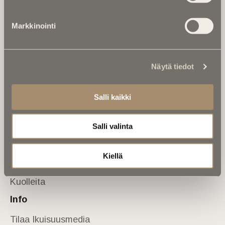
Tietoa meistä
Markkinointi
Anna palautetta
Yhteystiedot
Sivusto
Näytä tiedot
Etusivu
Kuolinuutiset
Salli kaikki
Muistokirjoituksia
Salli valinta
Kalenterista
Kuolema koskettaa
Kiellä
Asiantuntijoilta
Kuolleita
Info
Tilaa Ikuisuusmedia