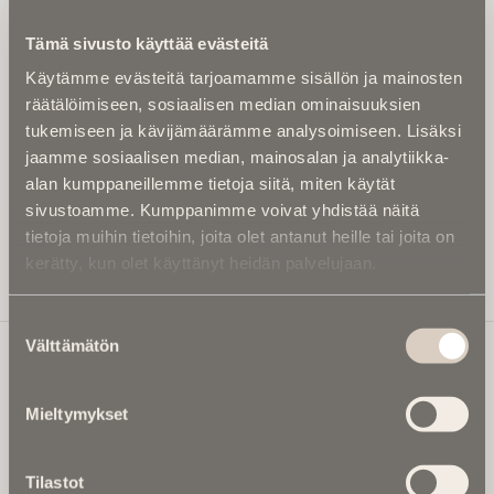
Kirjoita alle sähköpostiosoitteesi niin saat kaksi kertaa
Tämä sivusto käyttää evästeitä
kuukaudessa Ikuisuusmedian uutiskirjeen ja varmistat,
Käytämme evästeitä tarjoamamme sisällön ja mainosten
etteivät kiinnostavat artikkelit jää huomaamatta.
räätälöimiseen, sosiaalisen median ominaisuuksien
Uutiskirje on maksuton eikä se velvoita mihinkään.
tukemiseen ja kävijämäärämme analysoimiseen. Lisäksi
Kirjoita tähän sähköpostiosoite, johon haluat uutiskirjeen
jaamme sosiaalisen median, mainosalan ja analytiikka-
tulevan:
alan kumppaneillemme tietoja siitä, miten käytät
sivustoamme. Kumppanimme voivat yhdistää näitä
tietoja muihin tietoihin, joita olet antanut heille tai joita on
kerätty, kun olet käyttänyt heidän palvelujaan.
Tilaa Uutiskirje
Suostumuksen
Välttämätön
valinta
Ikuisuusmedia
Mieltymykset
Ikuisuusmedia on kuolinuutisointiin keskittynyt uusi ja
valtakunnallinen mediabrändi. Julkaisemme uusimmat
Tilastot
kuolinuutiset ja kuolintiedot.