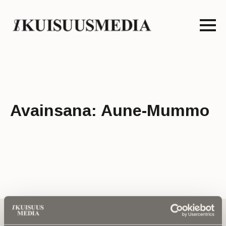
Avainsana:
Aune-Mummo
Tilaa uutiskirje - Pääset heti parhaiden
artikkelien pariin!