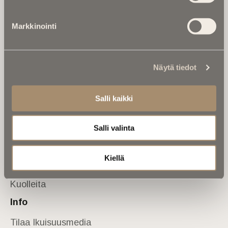
Tietoa meistä
Markkinointi
Anna palautetta
Yhteystiedot
Sivusto
Näytä tiedot
Etusivu
Kuolinuutiset
Salli kaikki
Muistokirjoituksia
Salli valinta
Kalenterista
Kuolema koskettaa
Kiellä
Asiantuntijoilta
Kuolleita
Info
Tilaa Ikuisuusmedia