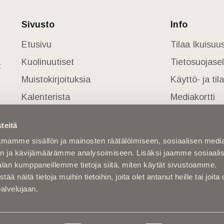
Sivusto
Info
Etusivu
Tilaa Ikuisu
Kuolinuutiset
Tietosuojase
t
Muistokirjoituksia
Käyttö- ja ti
Kalenterista
Mediakortti
Kuolema koskettaa
teitä
Asiantuntijoilta
mamme sisällön ja mainosten räätälöimiseen, sosiaalisen medi
Kuolleita
n ja kävijämäärämme analysoimiseen. Lisäksi jaamme sosiaali
alan kumppaneillemme tietoja siitä, miten käytät sivustoamme.
näitä tietoja muihin tietoihin, joita olet antanut heille tai joita 
palvelujaan.