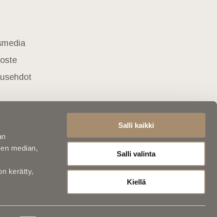
usmedia
loste
lausehdot
Salli kaikki
an
sen median,
Salli valinta
on kerätty,
Kiellä