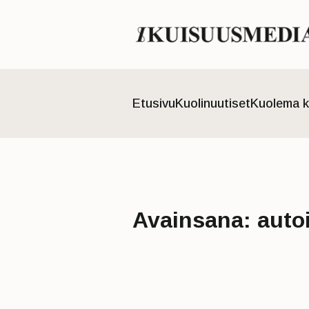
Etusivu
Kuolinuutiset
Kuolema k
Avainsana:
auto