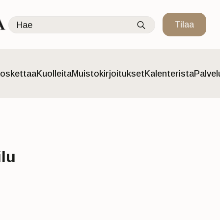
Search
Tilaa
for:
oskettaa
Kuolleita
Muistokirjoitukset
Kalenterista
Palve
ilu