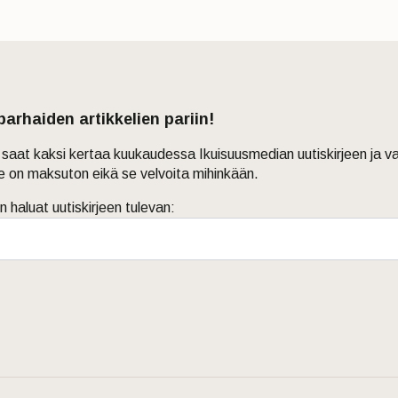
 parhaiden artikkelien pariin!
in saat kaksi kertaa kuukaudessa Ikuisuusmedian uutiskirjeen ja v
je on maksuton eikä se velvoita mihinkään.
n haluat uutiskirjeen tulevan: