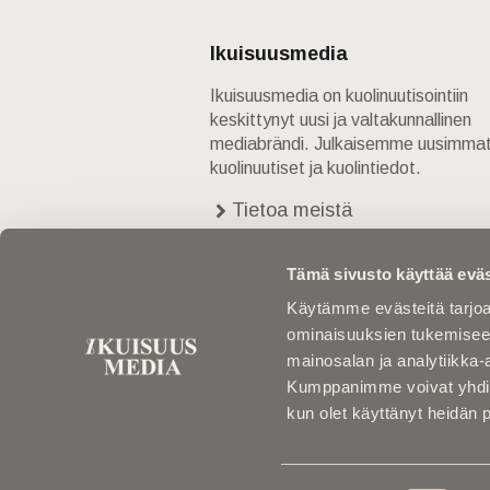
Ikuisuusmedia
Ikuisuusmedia on kuolinuutisointiin
keskittynyt uusi ja valtakunnallinen
mediabrändi. Julkaisemme uusimma
kuolinuutiset ja kuolintiedot.
Tietoa meistä
Anna palautetta
Yhteystiedot
Tämä sivusto käyttää eväs
Käytämme evästeitä tarjoa
ominaisuuksien tukemisee
mainosalan ja analytiikka-
Kumppanimme voivat yhdistää 
kun olet käyttänyt heidän 